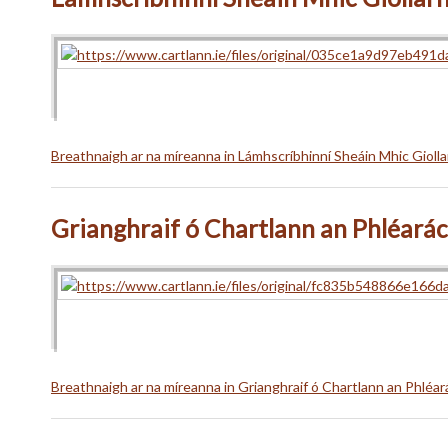
Breathnaigh ar na míreanna in Lámhscríbhinní Sheáin Mhic Giolla
Grianghraif ó Chartlann an Phléará
Breathnaigh ar na míreanna in Grianghraif ó Chartlann an Phléar