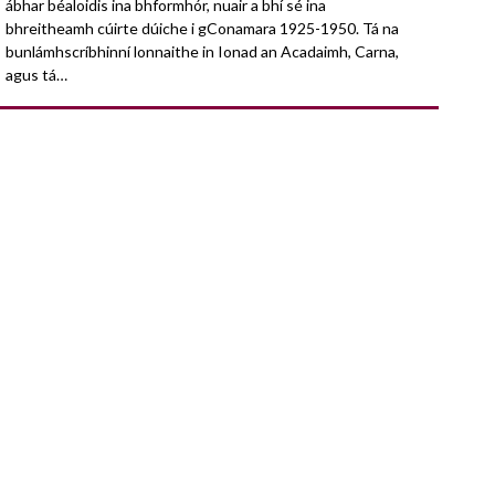
ábhar béaloidis ina bhformhór, nuair a bhí sé ina
bhreitheamh cúirte dúiche i gConamara 1925-1950. Tá na
bunlámhscríbhinní lonnaithe in Ionad an Acadaimh, Carna,
agus tá…