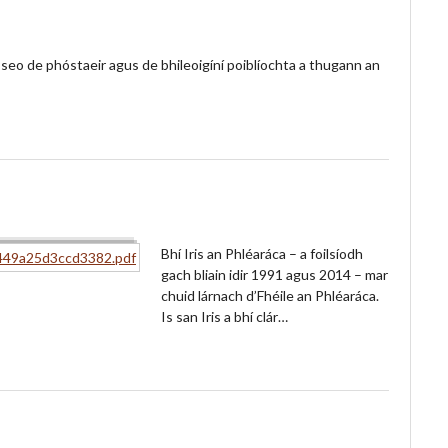
n seo de phóstaeir agus de bhileoigíní poiblíochta a thugann an
Bhí Iris an Phléaráca – a foilsíodh
gach bliain idir 1991 agus 2014 – mar
chuid lárnach d’Fhéile an Phléaráca.
Is san Iris a bhí clár…