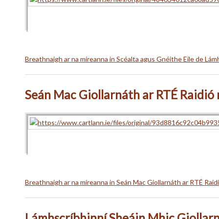
Breathnaigh ar na míreanna in Scéalta agus Gnéithe Eile de Lámh
Seán Mac Giollarnáth ar RTÉ Raidió
Breathnaigh ar na míreanna in Seán Mac Giollarnáth ar RTÉ Raid
Lámhscríbhinní Sheáin Mhic Giollar