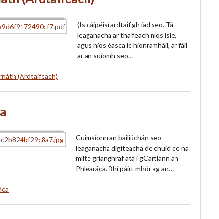
(Is cáipéisí ardtaifigh iad seo. Tá
leaganacha ar thaifeach níos ísle,
agus níos éasca le hionramháil, ar fáil
ar an suíomh seo…
rnáth (Ardtaifeach)
ca
Cuimsíonn an bailiúchán seo
leaganacha digiteacha de chuid de na
mílte grianghraf atá i gCartlann an
Phléaráca. Bhí páirt mhór ag an…
áca