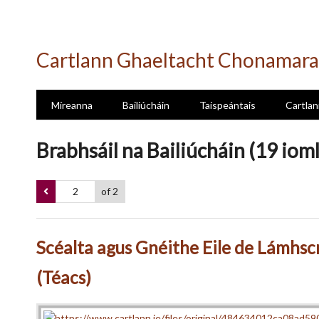
Skip
to
Cartlann Ghaeltacht Chonamara
main
content
Míreanna
Bailiúcháin
Taispeántais
Cartlan
Brabhsáil na Bailiúcháin (19 iom
of 2
Scéalta agus Gnéithe Eile de Lámhsc
(Téacs)