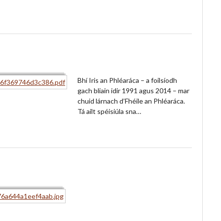
Bhí Iris an Phléaráca – a foilsíodh
gach bliain idir 1991 agus 2014 – mar
chuid lárnach d’Fhéile an Phléaráca.
Tá ailt spéisiúla sna…