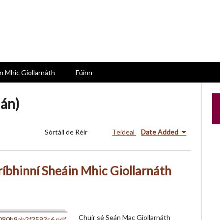
n Mhic Giollarnáth
Fúinn
lán)
Sórtáil de Réir
Teideal
Date Added
ríbhinní Sheáin Mhic Giollarnáth
Chuir sé Seán Mac Giollarnáth