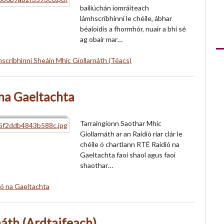
bailiúchán iomráiteach
lámhscríbhinní le chéile, ábhar
béaloidis a fhormhór, nuair a bhí sé
ag obair mar…
scríbhinní Sheáin Mhic Giollarnáth (Téacs)
 na Gaeltachta
Tarraingíonn Saothar Mhic
Giollarnáth ar an Raidió riar clár le
chéile ó chartlann RTÉ Raidió na
Gaeltachta faoi shaol agus faoi
shaothar…
ió na Gaeltachta
náth (Ardtaifeach)