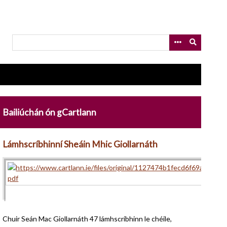
Bailiúchán ón gCartlann
Lámhscríbhinní Sheáin Mhic Giollarnáth
Chuir Seán Mac Giollarnáth 47 lámhscríbhinn le chéile,