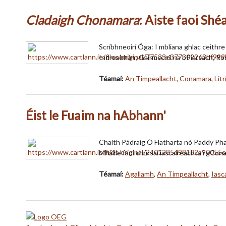
Cladaigh Chonamara
: Aiste faoi Sh
Scríbhneoirí Óga: I mbliana ghlac ceithre
Indreabhán; Gairmscoil na bPiarsach, R
Téamaí:
An Timpeallacht
,
Conamara
,
Lit
Éist le Fuaim na hAbhann'
Chaith Pádraig Ó Flatharta nó Paddy Phai
Mháille faoi chúrsaí iascaireachta i gCo
Téamaí:
Agallamh
,
An Timpeallacht
,
Iasc