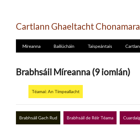
Skip
to
Cartlann Ghaeltacht Chonamara
main
content
Míreanna
Bailiúcháin
Taispeántais
Cartlan
Brabhsáil Míreanna (9 iomlán)
Téamaí: An Timpeallacht
Brabhsáil Gach Rud
Brabhsáil de Réir Téama
Cuardaig