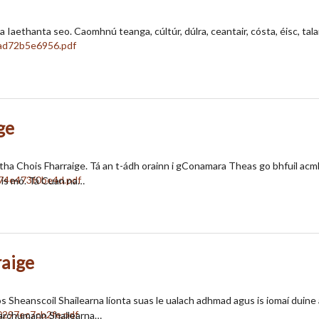
a Iaethanta seo. Caomhnú teanga, cúltúr, dúlra, ceantair, cósta, éisc, tala
ge
rtha Chois Fharraige. Tá an t-ádh orainn i gConamara Theas go bhfuil ac
 is mó. Tá Cuan na…
raige
s Sheanscoil Shailearna líonta suas le ualach adhmad agus is iomaí duine 
mharchumann Shailearna…