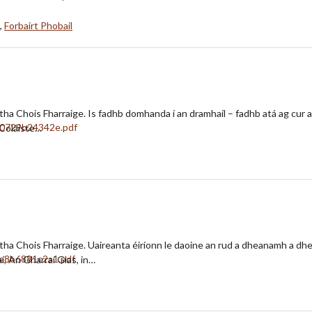
,
Forbairt Phobail
rtha Chois Fharraige. Is fadhb domhanda í an dramhaíl – fadhb atá ag cur
 gColáiste…
rtha Chois Fharraige. Uaireanta éiríonn le daoine an rud a dheanamh a dhe
í, An Gharraí Glas, in…