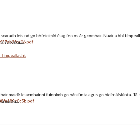
scaradh leis nó go bhfeicimid é ag feo os ár gcomhair. Nuair a bhí timpeall
l a scriosta,…
 Timpeallacht
air maidir le acmhainní fuinnimh go náisiúnta agus go hidirnáisiúnta. Tá sú
tá siad a…