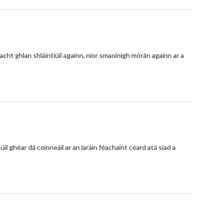
acht ghlan shláintiúil againn, níor smaoinigh mórán againn ar a
il ghéar dá coinneáil ar an laráin féachaint céard atá siad a