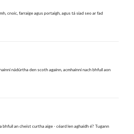
mh, cnoic, farraige agus portaigh, agus tá siad seo ar fad
mhainní nádúrtha den scoth againn, acmhainní nach bhfuil aon
a bhfuil an cheist curtha aige - céard len aghaidh é? Tugann