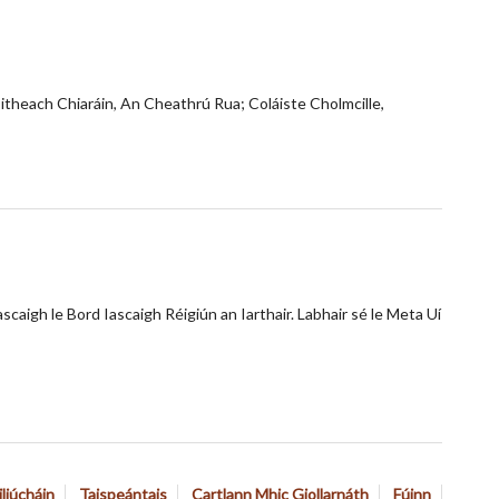
msitheach Chiaráin, An Cheathrú Rua; Coláiste Cholmcille,
caigh le Bord Iascaigh Réigiún an Iarthair. Labhair sé le Meta Uí
iliúcháin
Taispeántais
Cartlann Mhic Giollarnáth
Fúinn