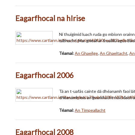
Eagarfhocal na hIrise
Ní thuigimid luach ruda go mbíonn orainn 
tábhacht. Mar gheall ar truailliú agus bao
Téamaí:
An Ghaeilge
,
An Ghaeltacht
,
An
Eagarfhocal 2006
Tá an t-uafás cainte dá dhéanamh faoi láth
dhéanamh leis an gcumhacht núicléach a
Téamaí:
An Timpeallacht
Eagarfhocal 2008