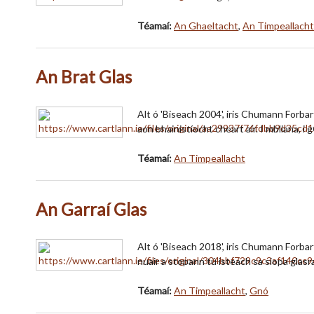
Téamaí:
An Ghaeltacht
,
An Timpeallacht
An Brat Glas
Alt ó 'Biseach 2004', iris Chumann Forba
aon bhainistíocht cheart air. I mbliana, i
Téamaí:
An Timpeallacht
An Garraí Glas
Alt ó 'Biseach 2018', iris Chumann Forba
nuair a stopann tú isteach sa siopa glasra
Téamaí:
An Timpeallacht
,
Gnó