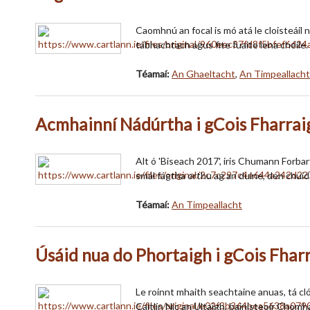
Caomhnú an focal is mó atá le cloisteáil n
tábhachtach agus fite fuaite lena chéile.
Téamaí:
An Ghaeltacht
,
An Timpeallacht
Acmhainní Nádúrtha i gCois Fharrai
Alt ó 'Biseach 2017', iris Chumann Forba
smál fágtha orthu ag an duine, den chuid
Téamaí:
An Timpeallacht
Úsáid nua do Phortaigh i gCois Fhar
Le roinnt mhaith seachtaine anuas, tá cló
Caitlín Nic an Ultaigh, bainisteoir Cho