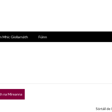
n Mhic Giollarnáth
Fúinn
h na Míreanna
Sórtáil de 