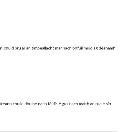
 an-chuid brú ar an timpeallacht mar nach bhfuil muid ag déanamh
ireann chuile dhuine nach féidir. Agus nach maith an rud é sin