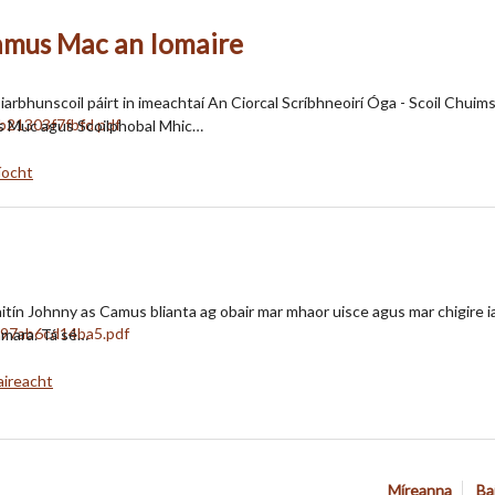
éamus Mac an Iomaire
 iarbhunscoil páirt in imeachtaí An Ciorcal Scríbhneoirí Óga - Scoil Chui
os Muc agus Scoilphobal Mhic…
ríocht
tín Johnny as Camus blianta ag obair mar mhaor uisce agus mar chigire ias
namara. Tá sé…
aireacht
Míreanna
Ba