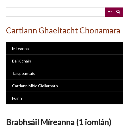
Skip
to
main
content
Cartlann Ghaeltacht Chonamara
Míreanna
Bailiúcháin
Taispeántais
Cartlann Mhic Giollarnáth
Fúinn
Brabhsáil Míreanna (1 iomlán)