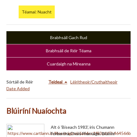
Téamaí: Nuacht
Brabhsáil Gach Rud
Brabhsáil de Réir Téama
Cuardaigh na Míreanna
Sórtáil de Réir
Teideal
Léiritheoir/Cruthaitheoir
Date Added
Blúiríní Nuaíochta
Alt ó 'Biseach 1983', iris Chumann
Forbartha Chois Fharraige. Blúiríní