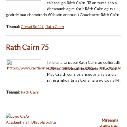
taisteal go Ráth Cairn. Tá an turas seo á
dhéanamh ag muintir Ráth Cairn agus a
gcairde mar chomóradh 60 bliain ar bhunú Ghaeltacht Ráth Cairn.
Téamaí:
Cúrsaí Spóirt
,
Rath Cairn
Rath Cairn 75
I mbliana tá pobal Rath Cairn ag ceiliúradh
75 bliain a mbunaithe. Déanann Pádraig
Mac Craith cur síos anseo ar an aistriú a
rinne a mhuintir as Conamara go Co na Mí.
Téamaí:
Rath Cairn
Míreanna
Acadamh na hOllscolaíochta
Bailiúcháin