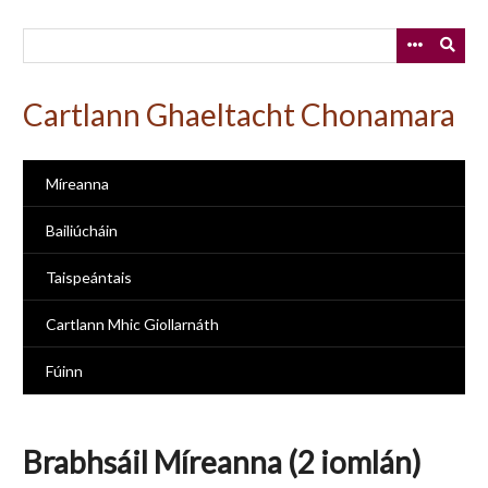
Skip
to
main
content
Cartlann Ghaeltacht Chonamara
Míreanna
Bailiúcháin
Taispeántais
Cartlann Mhic Giollarnáth
Fúinn
Brabhsáil Míreanna (2 iomlán)