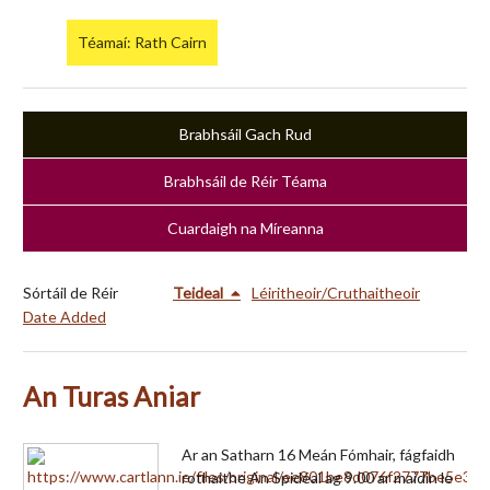
Téamaí: Rath Cairn
Brabhsáil Gach Rud
Brabhsáil de Réir Téama
Cuardaigh na Míreanna
Sórtáil de Réir
Teideal
Léiritheoir/Cruthaitheoir
Date Added
An Turas Aniar
Ar an Satharn 16 Meán Fómhair, fágfaidh
rothaithe An Spidéal ag 9.00 ar maidin le