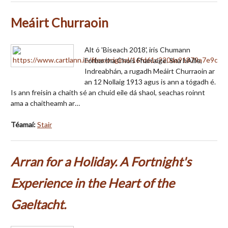
Meáirt Churraoin
Alt ó 'Biseach 2018', iris Chumann
Forbartha Chois Fharraige. Sna hAille,
Indreabhán, a rugadh Meáirt Churraoin ar
an 12 Nollaig 1913 agus is ann a tógadh é.
Is ann freisin a chaith sé an chuid eile dá shaol, seachas roinnt
ama a chaitheamh ar…
Téamaí:
Stair
Arran for a Holiday. A Fortnight's
Experience in the Heart of the
Gaeltacht.