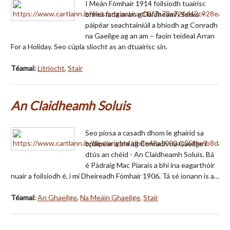
I Meán Fómhair 1914 foilsíodh tuairisc
bhreá fada ar an gClaidheamh Solais –
páipéar seachtainiúil a bhíodh ag Conradh
na Gaeilge ag an am – faoin teideal Arran
For a Holiday. Seo cúpla sliocht as an dtuairisc sin.
Téamaí:
Litríocht
,
Stair
An Claidheamh Soluis
Seo píosa a casadh dhom le ghairid sa
bpáipéar a bhí ag Conradh na Gaeilge i
dtús an chéid - An Claidheamh Soluis. Bá
é Pádraig Mac Piarais a bhí ina eagarthóir
nuair a foilsíodh é, i mí Dheireadh Fómhair 1906. Tá sé ionann is a…
Téamaí:
An Ghaeilge
,
Na Meáin Ghaeilge
,
Stair