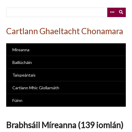
Skip
to
main
content
Cartlann Ghaeltacht Chonamara
Míreanna
Bailiúcháin
Taispeántais
Cartlann Mhic Giollarnáth
Fúinn
Brabhsáil Míreanna (139 iomlán)