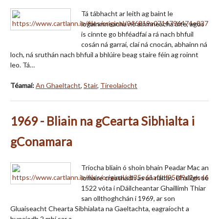
Tá tábhacht ar leith ag baint le
logainmneacha nó ainmneacha áite, agus
is cinnte go bhféadfaí a rá nach bhfuil
cosán ná garraí, claí ná cnocán, abhainn ná
loch, ná sruthán nach bhfuil a bhlúire beag staire féin ag roinnt
leo. Tá…
Téamaí:
An Ghaeltacht
,
Stair
,
Tíreolaíocht
1969 - Bliain na gCearta Sibhialta i
gConamara
Tríocha bliain ó shoin bhain Peadar Mac an
lomaire creathadh as an rialtas. Bhailigh sé
1522 vóta i nDáilcheantar Ghaillimh Thiar
san ollthoghchán i 1969, ar son
Gluaiseacht Chearta Sibhialata na Gaeltachta, eagraíocht a
bunaíodh 2 mhí sar a…