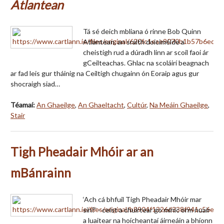
Atlantean
Tá sé deich mbliana ó rinne Bob Quinn
Atlantean, an sraith doiciméide a
cheistigh rud a dúradh linn ar scoil faoi ár
gCeilteachas. Ghlac na scoláirí beagnach
ar fad leis gur tháinig na Ceiltigh chugainn ón Eoraip agus gur
shocraigh siad…
Téamaí:
An Ghaeilge
,
An Ghaeltacht
,
Cultúr
,
Na Meáin Ghaeilge
,
Stair
Tigh Pheadair Mhóir ar an
mBánrainn
‘Ach cá bhfuil Tigh Pheadair Mhóir mar
sin?’ - ceist a chuirtear go minic orm nuair
a luaitear na hoícheantaí áirneáin a bhíonn