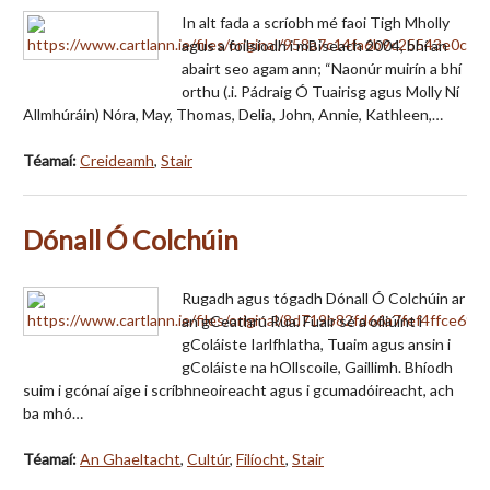
In alt fada a scríobh mé faoi Tigh Mholly
agus a foilsíodh i mBiseach 2004, bhí an
abairt seo agam ann; “Naonúr muirín a bhí
orthu (.i. Pádraig Ó Tuairisg agus Molly Ní
Allmhúráin) Nóra, May, Thomas, Delia, John, Annie, Kathleen,…
Téamaí:
Creideamh
,
Stair
Dónall Ó Colchúin
Rugadh agus tógadh Dónall Ó Colchúin ar
an gCeathrú Rua. Fuair sé a oiliúint i
gColáiste Iarlfhlatha, Tuaim agus ansin i
gColáiste na hOllscoile, Gaillimh. Bhíodh
suim i gcónaí aige i scríbhneoireacht agus i gcumadóireacht, ach
ba mhó…
Téamaí:
An Ghaeltacht
,
Cultúr
,
Filíocht
,
Stair