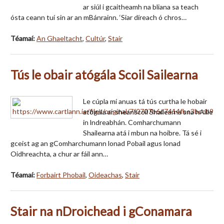
ar siúl i gcaitheamh na bliana sa teach
ósta ceann tuí sin ar an mBánrainn. ‘Siar díreach ó chros…
Téamaí:
An Ghaeltacht
,
Cultúr
,
Stair
Tús le obair atógála Scoil Sailearna
Le cúpla mí anuas tá tús curtha le hobair
atógála ar sheanscoil Shailearna sna hAille
in lndreabhán. Comharchumann
Shailearna atá i mbun na hoibre. Tá sé i
gceist ag an gComharchumann lonad Pobail agus lonad
Oidhreachta, a chur ar fáil ann…
Téamaí:
Forbairt Phobail
,
Oideachas
,
Stair
Stair na nDroichead i gConamara