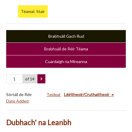
Téamaí: Stair
Brabhsáil Gach Rud
Brabhsáil de Réir Téama
Cuardaigh na Míreanna
of 14
Sórtáil de Réir
Teideal
Léiritheoir/Cruthaitheoir
Date Added
Dubhach' na Leanbh