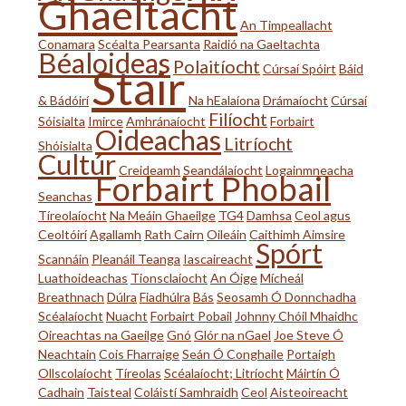
Ghaeltacht
An Timpeallacht
Conamara
Scéalta Pearsanta
Raidió na Gaeltachta
Béaloideas
Polaitíocht
Stair
Cúrsaí Spóirt
Báid
& Bádóirí
Na hEalaíona
Drámaíocht
Cúrsaí
Filíocht
Sóisialta
Imirce
Amhránaíocht
Forbairt
Oideachas
Litríocht
Shóisialta
Cultúr
Creideamh
Seandálaíocht
Logainmneacha
Forbairt Phobail
Seanchas
Tíreolaíocht
Na Meáin Ghaeilge
TG4
Damhsa
Ceol agus
Ceoltóirí
Agallamh
Rath Cairn
Oileáin
Caithimh Aimsire
Spórt
Scannáin
Pleanáil Teanga
Iascaireacht
Luathoideachas
Tionsclaíocht
An Óige
Mícheál
Breathnach
Dúlra
Fiadhúlra
Bás
Seosamh Ó Donnchadha
Scéalaíocht
Nuacht
Forbairt Pobail
Johnny Chóil Mhaidhc
Oireachtas na Gaeilge
Gnó
Glór na nGael
Joe Steve Ó
Neachtain
Cois Fharraige
Seán Ó Conghaile
Portaigh
Ollscolaíocht
Tíreolas
Scéalaíocht; Litríocht
Máirtín Ó
Cadhain
Taisteal
Coláistí Samhraidh
Ceol
Aisteoireacht