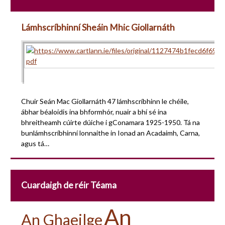
Lámhscríbhinní Sheáin Mhic Giollarnáth
Chuir Seán Mac Giollarnáth 47 lámhscríbhinn le chéile,
ábhar béaloidis ina bhformhór, nuair a bhí sé ina
bhreitheamh cúirte dúiche i gConamara 1925-1950. Tá na
bunlámhscríbhinní lonnaithe in Ionad an Acadaimh, Carna,
agus tá…
Cuardaigh de réir Téama
An
An Ghaeilge