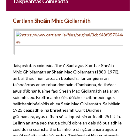
Taispeántas Coimeádta
Cartlann Sheáin Mhic Giollarnáth
Taispeántas coimeádaithe é Saol agus Saothar Sheáin
Mhic Ghiollarnáth ar Sheán Mac Giollarnáth (1880-1970),
an bailitheoir iomráiteach béaloidis. Tarraingíonn an
taispeántas ar an tobar domhain d’íomhánna, de théacs
agus d’ábhar fuaime faoi Sheán Mac Giollarnáth atá ar an
suíomh seo. Breitheamh cúirt dúiche, scríbhneoir agus
bailitheoir béaloidis ab ea Seán Mac Giollarnáth. Sa bhliain
1925 ceapadh é ina bhreitheamh Cúirt Dúiche i
gConamara, agus d’fhan sé sa bpost sin ar feadh 25 bliain.
Le linn an ama seo thug a chuid oibre an deis dó bualadh le
cuid de na seanchaithe ba mhó le rá i gConamara agus a
gcuid scéalta a bhailiú uathu. Thaifead sé léar suntasach