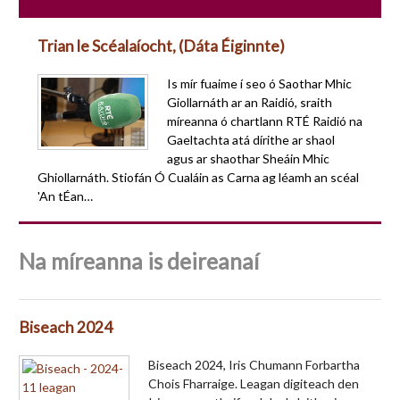
Trian le Scéalaíocht, (Dáta Éiginnte)
Is mír fuaime í seo ó Saothar Mhic
Giollarnáth ar an Raidió, sraith
míreanna ó chartlann RTÉ Raidió na
Gaeltachta atá dírithe ar shaol
agus ar shaothar Sheáin Mhic
Ghiollarnáth. Stiofán Ó Cualáin as Carna ag léamh an scéal
'An tÉan…
Na míreanna is deireanaí
Biseach 2024
Biseach 2024, Iris Chumann Forbartha
Chois Fharraige. Leagan digiteach den