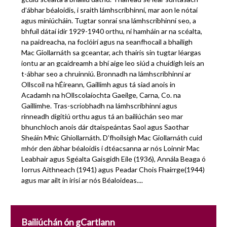
d’ábhar béaloidis, i sraith lámhscríbhinní, mar aon le nótaí
agus míniúcháin. Tugtar sonraí sna lámhscríbhinní seo, a
bhfuil dátaí idir 1929-1940 orthu, ní hamháin ar na scéalta,
na paidreacha, na foclóirí agus na seanfhocail a bhailigh
Mac Giollarnáth sa gceantar, ach thairis sin tugtar léargas
iontu ar an gcaidreamh a bhí aige leo siúd a chuidigh leis an
t-ábhar seo a chruinniú. Bronnadh na lámhscríbhinní ar
Ollscoil na hÉireann, Gaillimh agus tá siad anois in
Acadamh na hOllscolaíochta Gaeilge, Carna, Co. na
Gaillimhe. Tras-scríobhadh na lámhscríbhinní agus
rinneadh digitiú orthu agus tá an bailiúchán seo mar
bhunchloch anois dár dtaispeántas Saol agus Saothar
Sheáin Mhic Ghiollarnáth. D’fhoilsigh Mac Giollarnáth cuid
mhór den ábhar béaloidis i dtéacsanna ar nós Loinnir Mac
Leabhair agus Sgéalta Gaisgidh Eile (1936), Annála Beaga ó
Iorrus Aithneach (1941) agus Peadar Chois Fhairrge(1944)
agus mar ailt in irisí ar nós Béaloideas....
Bailiúchán ón gCartlann