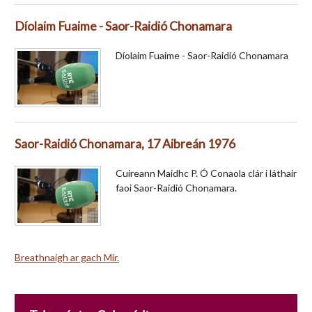
Díolaim Fuaime - Saor-Raidió Chonamara
Díolaim Fuaime - Saor-Raidió Chonamara
Saor-Raidió Chonamara, 17 Aibreán 1976
Cuireann Maidhc P. Ó Conaola clár i láthair
faoi Saor-Raidió Chonamara.
Breathnaigh ar gach Mír.