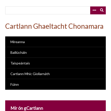
Skip
to
main
content
Cartlann Ghaeltacht Chonamara
Míreanna
Bailiúcháin
Taispeántais
Cartlann Mhic Giollarnáth
Fúinn
Mír ón gCartlann