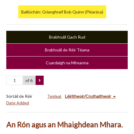
Bailiúchán: Grianghraif Bob Quinn (Pléaráca)
Brabhsáil Gach Rud
Brabhsáil de Réir Téama
Cuardaigh na Míreanna
of 6
Sórtáil de Réir
Teideal
Léiritheoir/Cruthaitheoir
Date Added
An Rón agus an Mhaighdean Mhara.