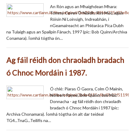
An Rón agus an Mhaighdean Mhara:
Tommy Ceven Ó Niaidh, Ros Muc, agus
Róisín Ní Loinsigh, Indreabhán, i
nGeamaireacht an Phléaráca Píca Dubh
na Tulaigh agus an Spailpín Fánach, 1997 (pic: Bob Quinn/Archiva
Conamara). Íomhá tógtha ón…
Ag fáil réidh don chraoladh bradach
ó Chnoc Mordáin i 1987.
Ó chlé: Piaras Ó Gaora, Colm Ó Mainín,
Norbert Payne, Bob Quinn, Joe Mac
Donnacha - ag fáil réidh don chraoladh
bradach ó Chnoc Mordáin i 1987 (pic:
Archiva Chonamara). Íomhá tógtha ón alt dar teideal
TG4...TnaG...Teilifís na…