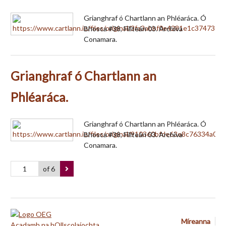
Grianghraf ó Chartlann an Phléaráca. Ó
Bhosca #38, Fillteán 03. Archiva
Conamara.
Grianghraf ó Chartlann an
Phléaráca.
Grianghraf ó Chartlann an Phléaráca. Ó
Bhosca #38, Fillteán 03. Archiva
Conamara.
of 6
Míreanna
Acadamh na hOllscolaíochta