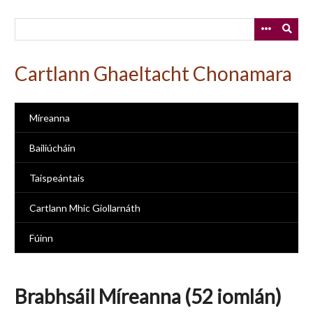
Skip
to
main
content
Cartlann Ghaeltacht Chonamara
Míreanna
Bailiúcháin
Taispeántais
Cartlann Mhic Giollarnáth
Fúinn
Brabhsáil Míreanna (52 iomlán)