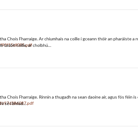
rtha Chois Fharraige. Ar chiumhais na coille i gceann thóir an pharáiste 
le taobh coille, ar cholbhú…
ha Chois Fharraige. Rinnín a thugadh na sean daoine air, agus fós féin is é
bhí sé i bhfad…