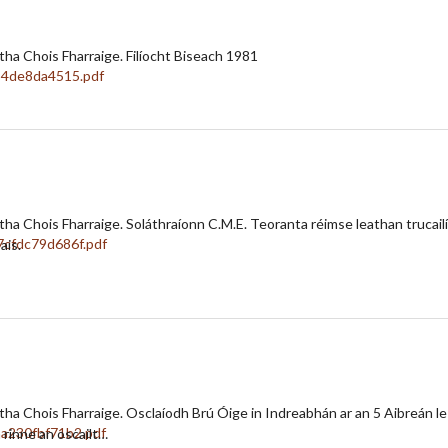
tha Chois Fharraige. Filíocht Biseach 1981
rtha Chois Fharraige. Soláthraíonn C.M.E. Teoranta réimse leathan trucail
ais.
rtha Chois Fharraige. Osclaíodh Brú Óige in Indreabhán ar an 5 Aibreán le
 rinne an oscailt…