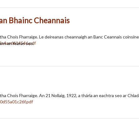
 an Bhainc Cheannais
rtha Chois Fharraige. Le deireanas cheannaigh an Banc Ceannais coinsíneac
nn an fearas seo.
tha Chois Fharraige. An 21 Nollaig, 1922, a thárla an eachtra seo ar Chlada