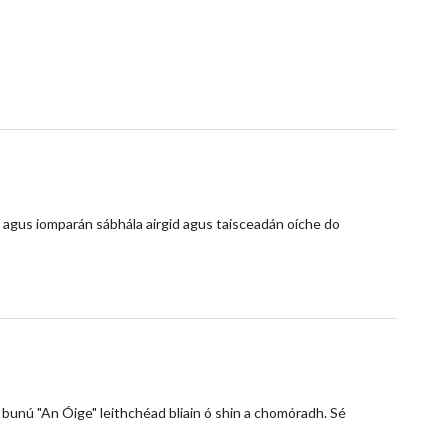
í agus iomparán sábhála airgid agus taisceadán oíche do
 bunú "An Óige" leithchéad bliain ó shin a chomóradh. Sé