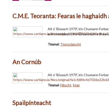
C.M.E. Teoranta: Fearas le haghaidh
Alt ó 'Biseach 1979', iris Chumann Forba
aon chomhlacht fíor-Éireannach a dhéana
Téamaí:
Tionsclaíocht
An Cornúb
Alt ó 'Biseach 1979', iris Chumann Forbar
Téamaí:
Filíocht
,
Stair
Spailpínteacht