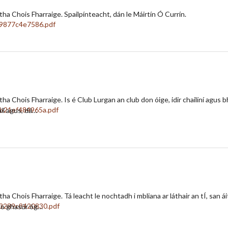
tha Chois Fharraige. Spailpínteacht, dán le Máirtín Ó Currín.
ha Chois Fharraige. Is é Club Lurgan an club don óige, idir chailíní agus 
il agus, dá…
tha Chois Fharraige. Tá leacht le nochtadh i mbliana ar láthair an tÍ, sa
mo ghasúr óg…