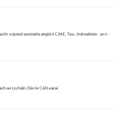
ht scipéad speisialta airgid ó C.M.E. Teo., Indreabhán - an t-
ch an Locháin. Dán le Cóil Learaí.