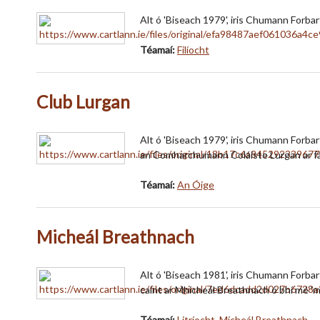
Alt ó 'Biseach 1979', iris Chumann Forbar
Téamaí:
Filíocht
Club Lurgan
Alt ó 'Biseach 1979', iris Chumann Forbart
an Comharchumann Coláiste Lurgan ar fá
Téamaí:
An Óige
Micheál Breathnach
Alt ó 'Biseach 1981', iris Chumann Forbar
caint ar Mhícheál Breathnach ó bhí mé '
Téamaí:
Litríocht
,
Mícheál Breathnach