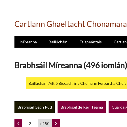
Skip
to
Cartlann Ghaeltacht Chonamara
main
content
Míreanna
Bailiúcháin
Taispeántais
Cartlan
Brabhsáil Míreanna (496 iomlán
Bailiúchán: Ailt ó Biseach, iris Chumann Forbartha Chois
Brabhsáil Gach Rud
Brabhsáil de Réir Téama
Cuardaig
of 50