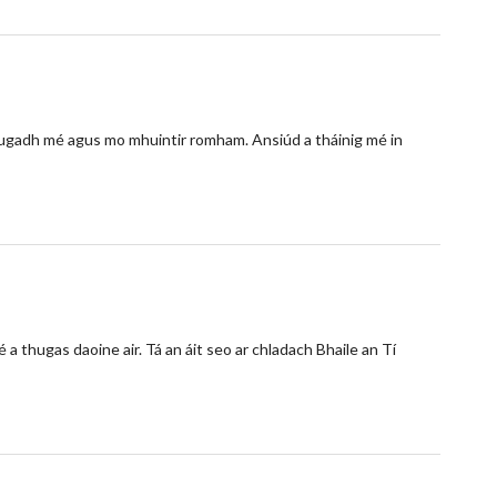
a rugadh mé agus mo mhuintir romham. Ansiúd a tháinig mé in
 a thugas daoine air. Tá an áit seo ar chladach Bhaile an Tí