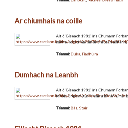
Ar chiumhais na coille
Alt ó 'Biseach 1981', iris Chumann Forba
inmhe. Ionad mar sin ar bhruach abhann, 
Téamaí:
Dúlra
,
Fiadhúlra
Dumhach na Leanbh
Alt ó 'Biseach 1981', iris Chumann Forbart
Mhóir. Creidim gur Rinnín a bhí ann, mar 
Téamaí:
Bás
,
Stair