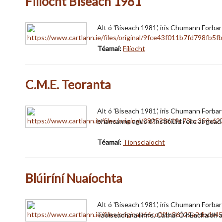
Filíocht Biseach 1981
Alt ó 'Biseach 1981', iris Chumann Forbar
Téamaí:
Filíocht
C.M.E. Teoranta
Alt ó 'Biseach 1981', iris Chumann Forba
bhancanna agus d'institiúid í eile airgead 
Téamaí:
Tionsclaíocht
Blúiríní Nuaíochta
Alt ó 'Biseach 1981', iris Chumann Forba
Taoiseach na linne, Cathal Ó hEachaidh a