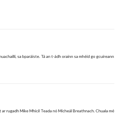
bhuachaillí, sa bparáiste. Tá an t-ádh orainn sa mhéid go gcuireann
n áit ar rugadh Mike Mhicil Teada nó Mícheál Breathnach. Chuala mé