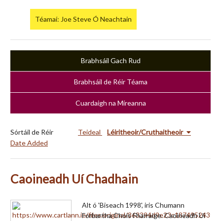
Téamaí: Joe Steve Ó Neachtain
Brabhsáil Gach Rud
Brabhsáil de Réir Téama
Cuardaigh na Míreanna
Sórtáil de Réir
Teideal
Léiritheoir/Cruthaitheoir
Date Added
Caoineadh Uí Chadhain
Alt ó 'Biseach 1998', iris Chumann
Forbartha Chois Fharraige. Caoineadh Uí