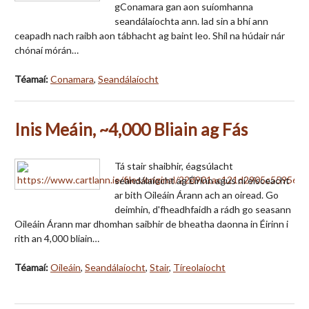
gConamara gan aon suíomhanna
seandálaíochta ann. lad sin a bhí ann
ceapadh nach raibh aon tábhacht ag baint leo. Shíl na húdair nár
chónaí mórán…
Téamaí:
Conamara
,
Seandálaíocht
Inis Meáin, ~4,000 Bliain ag Fás
Tá stair shaibhir, éagsúlacht
seandálaíocht ag Éirinn agus ní eisceacht
ar bith Oileáin Árann ach an oiread. Go
deimhin, d'fheadhfaidh a rádh go seasann
Oileáin Árann mar dhomhan saibhir de bheatha daonna in Éirinn i
rith an 4,000 bliain…
Téamaí:
Oileáin
,
Seandálaíocht
,
Stair
,
Tíreolaíocht