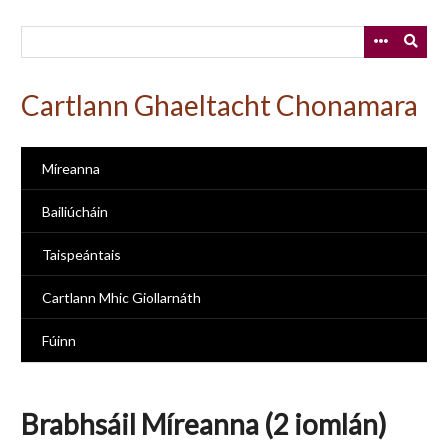
Skip
to
main
content
Cartlann Ghaeltacht Chonamara
Míreanna
Bailiúcháin
Taispeántais
Cartlann Mhic Giollarnáth
Fúinn
Brabhsáil Míreanna (2 iomlán)