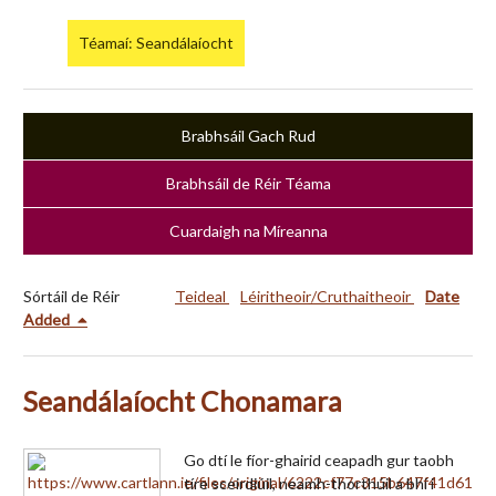
Téamaí: Seandálaíocht
Brabhsáil Gach Rud
Brabhsáil de Réir Téama
Cuardaigh na Míreanna
Sórtáil de Réir
Teideal
Léiritheoir/Cruthaitheoir
Date
Added
Seandálaíocht Chonamara
Go dtí le fíor-ghairid ceapadh gur taobh
tíre sceirdiúil, neamh-thorthúil a bhí i