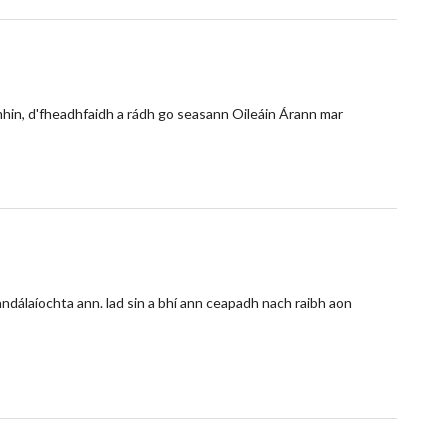
imhin, d'fheadhfaidh a rádh go seasann Oileáin Árann mar
andálaíochta ann. lad sin a bhí ann ceapadh nach raibh aon