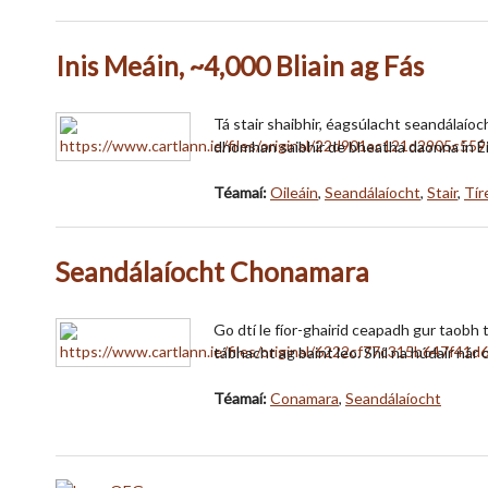
Inis Meáin, ~4,000 Bliain ag Fás
Tá stair shaibhir, éagsúlacht seandálaíoc
dhomhan saibhir de bheatha daonna in Éiri
Téamaí:
Oileáin
,
Seandálaíocht
,
Stair
,
Tír
Seandálaíocht Chonamara
Go dtí le fíor-ghairid ceapadh gur taobh
tábhacht ag baint leo. Shíl na húdair ná
Téamaí:
Conamara
,
Seandálaíocht