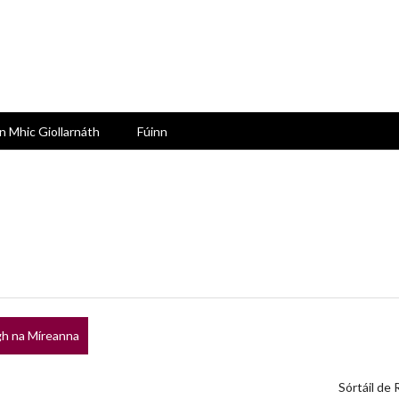
n Mhic Giollarnáth
Fúinn
h na Míreanna
Sórtáil de 