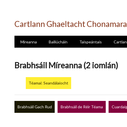
Skip
to
Cartlann Ghaeltacht Chonamara
main
content
Míreanna
Bailiúcháin
Taispeántais
Cartlan
Brabhsáil Míreanna (2 iomlán)
Téamaí: Seandálaíocht
Brabhsáil Gach Rud
Brabhsáil de Réir Téama
Cuardaig