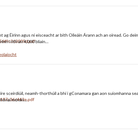
ht ag Éirinn agus ní eisceacht ar bith Oileáin Árann ach an oiread. Go de
nn i rith an 4,000 bliain…
eolaíocht
 tíre sceirdiúil, neamh-thorthúil a bhí i gConamara gan aon suíomhanna se
r chónaí mórán…