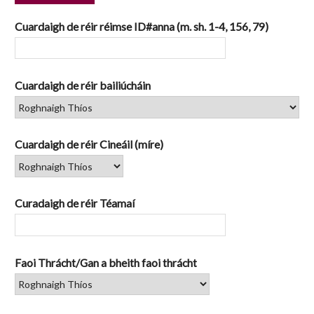
1
Cuardaigh de réir réimse ID#anna (m. sh. 1-4, 156, 79)
Cuardaigh de réir bailiúcháin
Cuardaigh de réir Cineáil (míre)
Curadaigh de réir Téamaí
Faoi Thrácht/Gan a bheith faoi thrácht