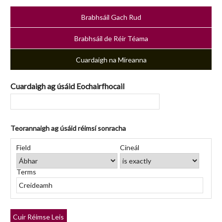
Brabhsáil Gach Rud
Brabhsáil de Réir Téama
Cuardaigh na Míreanna
Cuardaigh ag úsáid Eochairfhocail
Teorannaigh ag úsáid réimsí sonracha
Number
Réimse
Cineál
Focail
Search
of
Field
Cineál
Cuardaigh
Cuardaigh
Chuardaigh
Joiner
rows
in
Terms
"Teorannaigh
ag
úsáid
réimsí
Cuir Réimse Leis
sonracha":