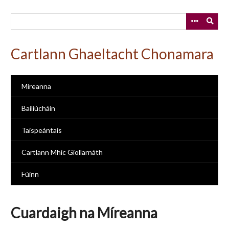
Skip
to
main
content
Cartlann Ghaeltacht Chonamara
Míreanna
Bailiúcháin
Taispeántais
Cartlann Mhic Giollarnáth
Fúinn
Cuardaigh na Míreanna