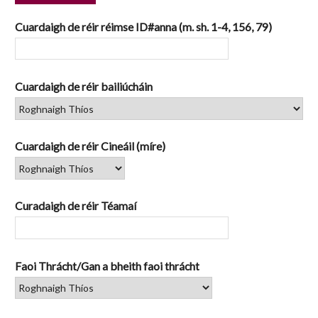
1
Cuardaigh de réir réimse ID#anna (m. sh. 1-4, 156, 79)
Cuardaigh de réir bailiúcháin
Cuardaigh de réir Cineáil (míre)
Curadaigh de réir Téamaí
Faoi Thrácht/Gan a bheith faoi thrácht