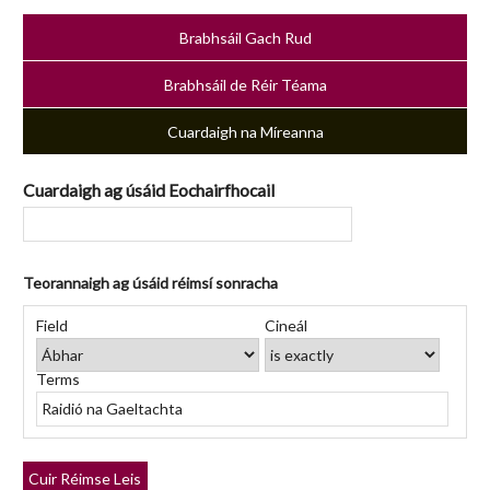
Brabhsáil Gach Rud
Brabhsáil de Réir Téama
Cuardaigh na Míreanna
Cuardaigh ag úsáid Eochairfhocail
Teorannaigh ag úsáid réimsí sonracha
Number
Réimse
Cineál
Focail
Search
of
Field
Cineál
Cuardaigh
Cuardaigh
Chuardaigh
Joiner
rows
in
Terms
"Teorannaigh
ag
úsáid
réimsí
Cuir Réimse Leis
sonracha":