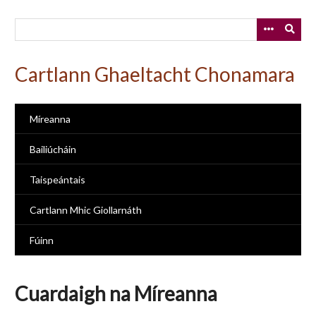
Skip
to
main
content
Cartlann Ghaeltacht Chonamara
Míreanna
Bailiúcháin
Taispeántais
Cartlann Mhic Giollarnáth
Fúinn
Cuardaigh na Míreanna