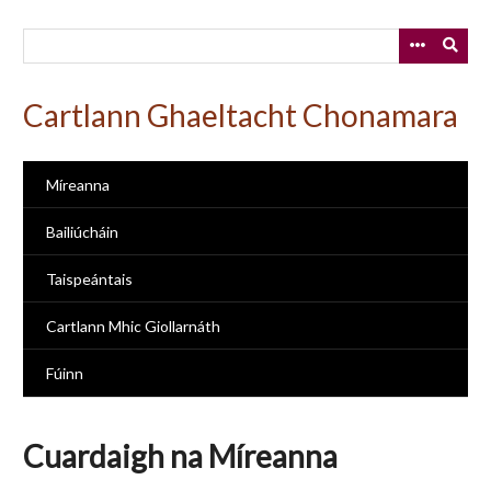
Skip
to
main
content
Cartlann Ghaeltacht Chonamara
Míreanna
Bailiúcháin
Taispeántais
Cartlann Mhic Giollarnáth
Fúinn
Cuardaigh na Míreanna