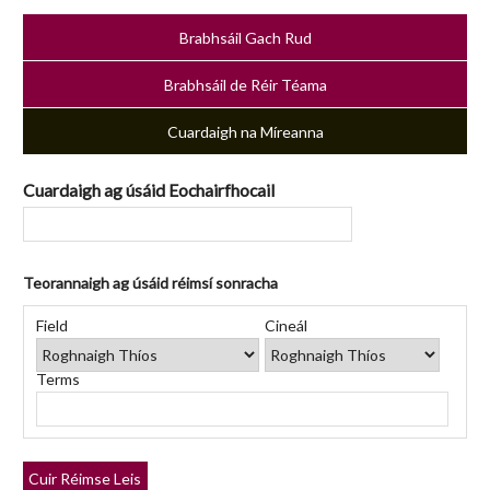
Brabhsáil Gach Rud
Brabhsáil de Réir Téama
Cuardaigh na Míreanna
Cuardaigh ag úsáid Eochairfhocail
Teorannaigh ag úsáid réimsí sonracha
Number
Réimse
Cineál
Focail
Search
of
Field
Cineál
Cuardaigh
Cuardaigh
Chuardaigh
Joiner
rows
in
Terms
"Teorannaigh
ag
úsáid
réimsí
Cuir Réimse Leis
sonracha":