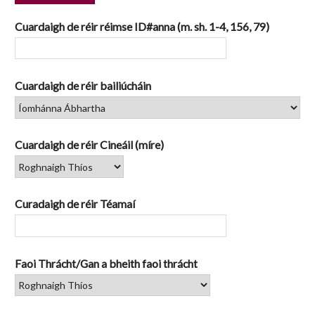
1
Cuardaigh de réir réimse ID#anna (m. sh. 1-4, 156, 79)
Cuardaigh de réir bailiúcháin
Cuardaigh de réir Cineáil (míre)
Curadaigh de réir Téamaí
Faoi Thrácht/Gan a bheith faoi thrácht