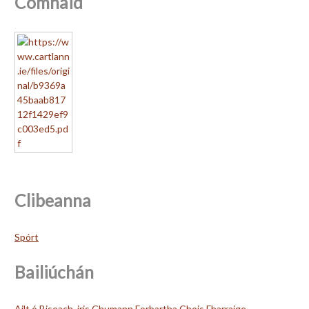
Comhaid
Clibeanna
Spórt
Bailiúchán
Ailt ó Biseach, iris Chumann Forbartha Chois Fharraige