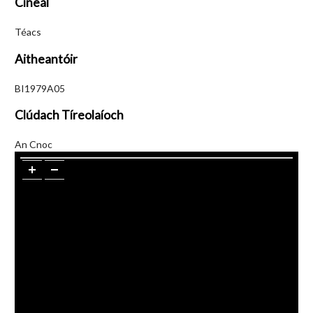
Cineál
Téacs
Aitheantóir
BI1979A05
Clúdach Tíreolaíoch
An Cnoc