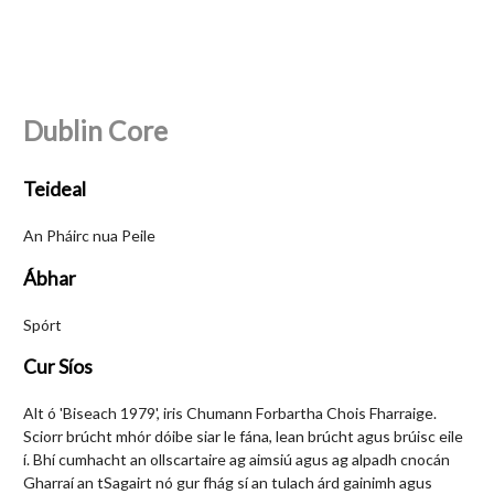
Dublin Core
Teideal
An Pháirc nua Peile
Ábhar
Spórt
Cur Síos
Alt ó 'Biseach 1979', iris Chumann Forbartha Chois Fharraige.
Sciorr brúcht mhór dóibe siar le fána, lean brúcht agus brúisc eile
í. Bhí cumhacht an ollscartaire ag aimsiú agus ag alpadh cnocán
Gharraí an tSagairt nó gur fhág sí an tulach árd gainimh agus