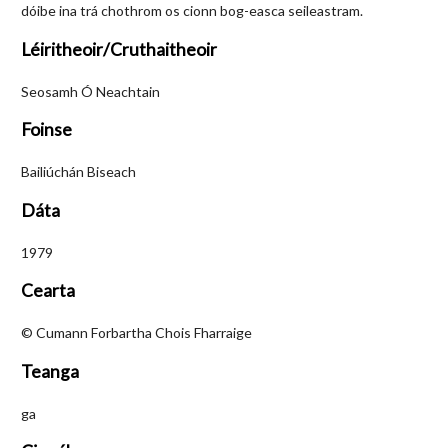
dóibe ina trá chothrom os cionn bog-easca seileastram.
Léiritheoir/Cruthaitheoir
Seosamh Ó Neachtain
Foinse
Bailiúchán Biseach
Dáta
1979
Cearta
© Cumann Forbartha Chois Fharraige
Teanga
ga