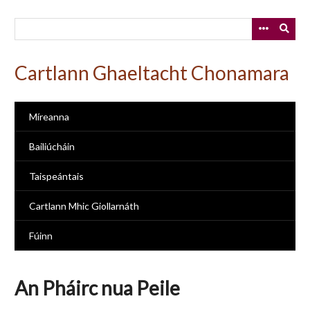
Skip
to
main
content
Cartlann Ghaeltacht Chonamara
Míreanna
Bailiúcháin
Taispeántais
Cartlann Mhic Giollarnáth
Fúinn
An Pháirc nua Peile