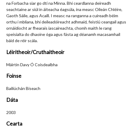
na Forbacha siar go dtí na Minna. Bhí ceardlanna deireadh
seachtaine ar siúl in áiteacha éagsúla, ina measc Oileán Chléire,
Gaoth Sáile, agus Acaill. I measc na ranganna a cuireadh béim
orthu i mbliana, bhí deileadóireacht adhmaid, feistiú ceangail agus
ornáidíocht ar fhearais iascaireachta, chomh maith le rang
speisialta do dhaoine óga agus fásta ag déanamh macasamhail
báid de réir scála.
Léiritheoir/Cruthaitheoir
Máirtín Davy Ó Coisdealbha
Foinse
Bailiúchán Biseach
Dáta
2003
Cearta