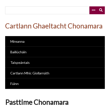
Skip
to
main
content
Cartlann Ghaeltacht Chonamara
Míreanna
Bailiúcháin
Taispeántais
Cartlann Mhic Giollarnáth
Fúinn
Pasttime Chonamara