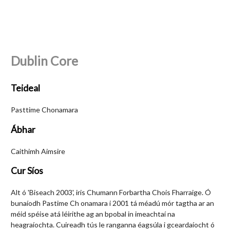
Dublin Core
Teideal
Pasttime Chonamara
Ábhar
Caithimh Aimsire
Cur Síos
Alt ó 'Biseach 2003', iris Chumann Forbartha Chois Fharraige. Ó
bunaíodh Pastime Ch onamara i 2001 tá méadú mór tagtha ar an
méid spéise atá léirithe ag an bpobal in imeachtaí na
heagraíochta. Cuireadh tús le ranganna éagsúla i gceardaíocht ó