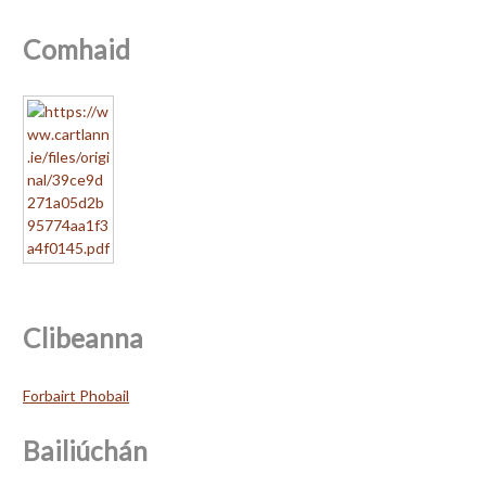
Comhaid
Clibeanna
Forbairt Phobail
Bailiúchán