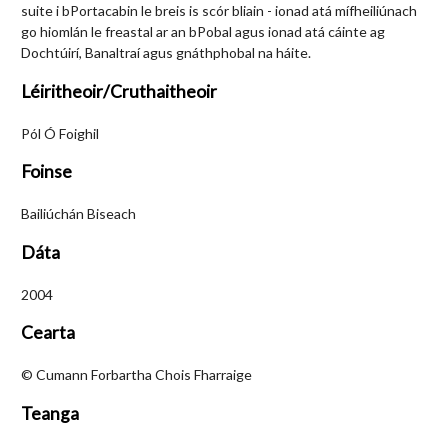
suite i bPortacabin le breis is scór bliain - ionad atá mífheiliúnach
go hiomlán le freastal ar an bPobal agus ionad atá cáinte ag
Dochtúirí, Banaltraí agus gnáthphobal na háite.
Léiritheoir/Cruthaitheoir
Pól Ó Foighil
Foinse
Bailiúchán Biseach
Dáta
2004
Cearta
© Cumann Forbartha Chois Fharraige
Teanga