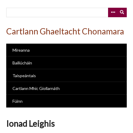
Skip
to
main
content
Cartlann Ghaeltacht Chonamara
Míreanna
Bailiúcháin
Taispeántais
Cartlann Mhic Giollarnáth
Fúinn
Ionad Leighis