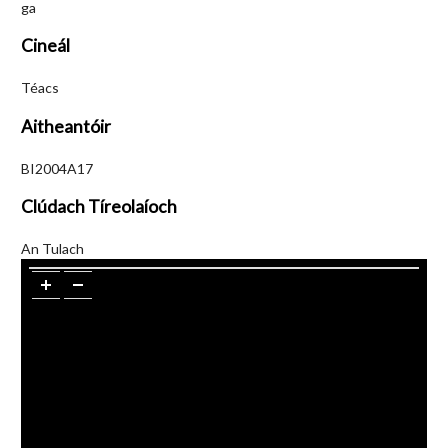
ga
Cineál
Téacs
Aitheantóir
BI2004A17
Clúdach Tíreolaíoch
An Tulach