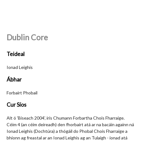
Dublin Core
Teideal
Ionad Leighis
Ábhar
Forbairt Phobail
Cur Síos
Alt ó 'Biseach 2004', iris Chumann Forbartha Chois Fharraige.
Céim 4 (an céim deireadh) den fhorbairt atá ar na bacáin againn ná
Ionad Leighis (Dochtúra) a thógáil do Phobal Chois Fharraige a
bhíonn ag freastal ar an Ionad Leighis ag an Tulaigh - ionad atá