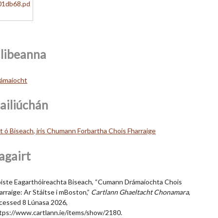
libeanna
ámaíocht
ailiúchán
lt ó Biseach, iris Chumann Forbartha Chois Fharraige
agairt
iste Eagarthóireachta Biseach, “Cumann Drámaíochta Chois
arraige: Ar Stáitse i mBoston,”
Cartlann Ghaeltacht Chonamara
,
cessed 8 Lúnasa 2026,
tps://www.cartlann.ie/items/show/2180
.