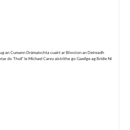
 Thug an Cumann Drámaíochta cuairt ar Bhoston an Deireadh
tar do Thoil” le Michael Carey aistrithe go Gaeilge ag Bridie Ní