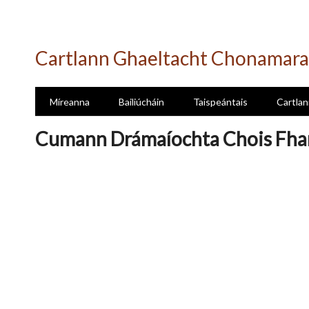
Skip
to
Cartlann Ghaeltacht Chonamara
main
content
Míreanna
Bailiúcháin
Taispeántais
Cartlan
Cumann Drámaíochta Chois Fharr