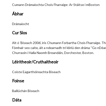
Cumann Drámaíochta Chois Fharraige: Ar Stáitse i mBoston
Ábhar
Drámaíocht
Cur Síos
Alt ó 'Biseach 2006', iris Chumann Forbartha Chois Fharraige.
Fómhair seo caite, áit a ndearnadh trí léiriú den dráma “Go nDéan
Churraoin i Halla Naomh Breandáin, Dorchester, Boston.
Léiritheoir/Cruthaitheoir
Coiste Eagarthóireachta Biseach
Foinse
Bailiúchán Biseach
Dáta