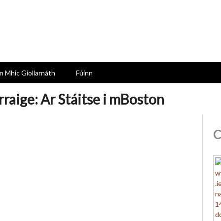
n Mhic Giollarnáth
Fúinn
aige: Ar Stáitse i mBoston
C