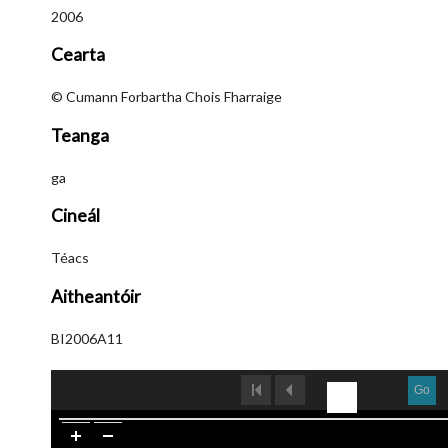
2006
Cearta
© Cumann Forbartha Chois Fharraige
Teanga
ga
Cineál
Téacs
Aitheantóir
BI2006A11
Go