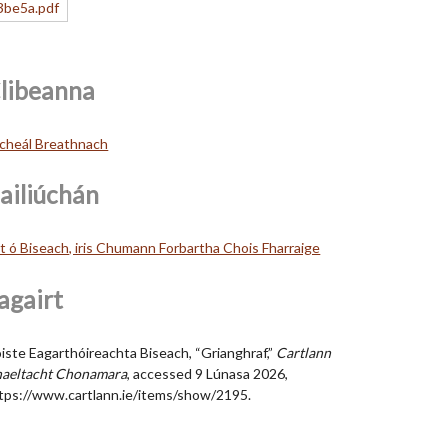
libeanna
cheál Breathnach
ailiúchán
lt ó Biseach, iris Chumann Forbartha Chois Fharraige
agairt
iste Eagarthóireachta Biseach, “Grianghraf,”
Cartlann
aeltacht Chonamara
, accessed 9 Lúnasa 2026,
tps://www.cartlann.ie/items/show/2195
.