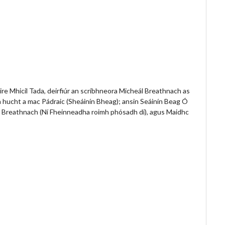
ire Mhicil Tada, deirfiúr an scríbhneora Micheál Breathnach as
a hucht a mac Pádraic (Sheáinín Bheag); ansin Seáinín Beag Ó
eál Breathnach (Ní Fheinneadha roimh phósadh di), agus Maidhc