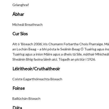
Grianghraf
Ábhar
Micheál Breathnach
Cur Síos
Alt ó 'Biseach 2006', iris Chumann Forbartha Chois Fharraige. Má
an Lochán Beag – a bhí pósta le Seáinín Beag Ó Tuairisg agus in
Tuairisg agus a iníon Máire agus a dheis tá Síle, máthair Mhich
Sheáinín Bhig faoina láimh aici. Tógadh an pictiúr i 1926.
Léiritheoir/Cruthaitheoir
Coiste Eagarthóireachta Biseach
Foinse
Bailiúchán Biseach
Dáta