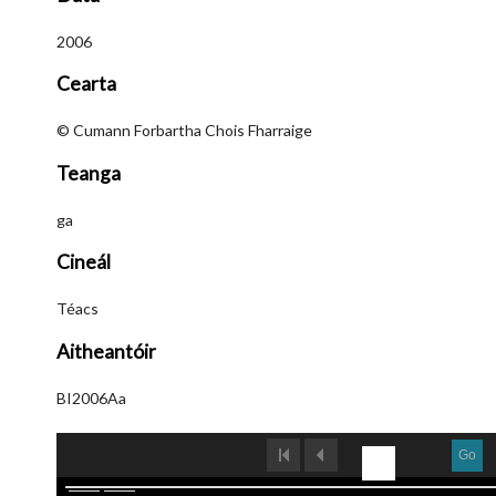
2006
Cearta
© Cumann Forbartha Chois Fharraige
Teanga
ga
Cineál
Téacs
Aitheantóir
BI2006Aa
Go