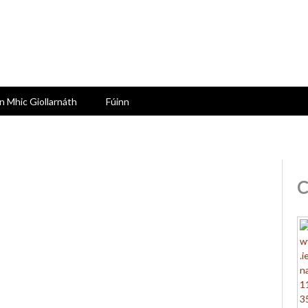
n Mhic Giollarnáth
Fúinn
C