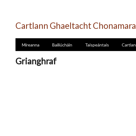
Skip
to
Cartlann Ghaeltacht Chonamara
main
content
Míreanna
Bailiúcháin
Taispeántais
Cartlan
Grianghraf