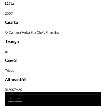
Dáta
2007
Cearta
© Cumann Forbartha Chois Fharraige
Teanga
ga
Cineál
Téacs
Aitheantóir
BI2007A20