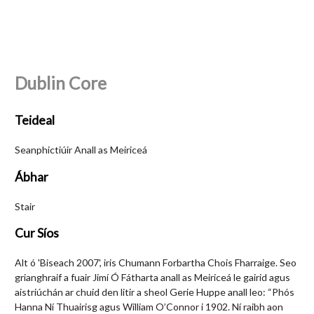
Dublin Core
Teideal
Seanphictiúir Anall as Meiriceá
Ábhar
Stair
Cur Síos
Alt ó 'Biseach 2007', iris Chumann Forbartha Chois Fharraige. Seo
grianghraif a fuair Jimí Ó Fátharta anall as Meiriceá le gairid agus
aistriúchán ar chuid den litir a sheol Gerie Huppe anall leo: “Phós
Hanna Ní Thuairisg agus William O’Connor i 1902. Ní raibh aon