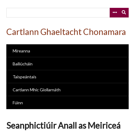
Skip
to
main
content
Cartlann Ghaeltacht Chonamara
Míreanna
Bailiúcháin
Taispeántais
Cartlann Mhic Giollarnáth
Fúinn
Seanphictiúir Anall as Meiriceá