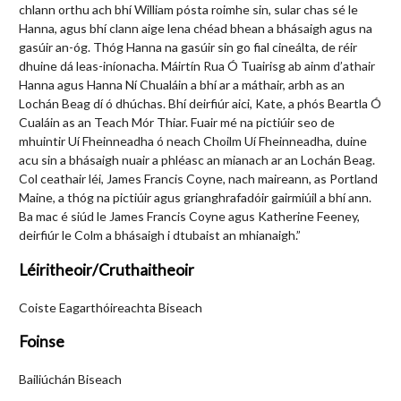
chlann orthu ach bhí William pósta roimhe sin, sular chas sé le
Hanna, agus bhí clann aige lena chéad bhean a bhásaigh agus na
gasúir an-óg. Thóg Hanna na gasúir sin go fial cineálta, de réir
dhuine dá leas-iníonacha. Máirtín Rua Ó Tuairisg ab ainm d’athair
Hanna agus Hanna Ní Chualáin a bhí ar a máthair, arbh as an
Lochán Beag dí ó dhúchas. Bhí deirfiúr aici, Kate, a phós Beartla Ó
Cualáin as an Teach Mór Thiar. Fuair mé na pictiúir seo de
mhuintir Uí Fheinneadha ó neach Choilm Uí Fheinneadha, duine
acu sin a bhásaigh nuair a phléasc an mianach ar an Lochán Beag.
Col ceathair léi, James Francis Coyne, nach maireann, as Portland
Maine, a thóg na pictiúir agus grianghrafadóir gairmiúil a bhí ann.
Ba mac é siúd le James Francis Coyne agus Katherine Feeney,
deirfiúr le Colm a bhásaigh i dtubaist an mhianaigh.”
Léiritheoir/Cruthaitheoir
Coiste Eagarthóireachta Biseach
Foinse
Bailiúchán Biseach