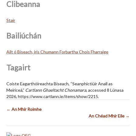
Clibeanna
Stair
Bailiúchán
Ailt ó Biseach, iris Chumann Forbartha Chois Fharraige
Tagairt
Coiste Eagarthóireachta Biseach, “Seanphictiúir Anall as
Meiriceá,”
Cartlann Ghaeltacht Chonamara
, accessed 8 Lúnasa
2026,
https://www.cartlann.ie/items/show/2215
.
← An Mhír Roimhe
An Chéad Mhír Eile →