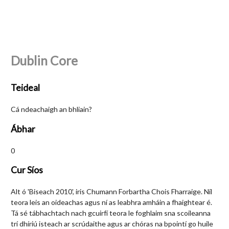
Dublin Core
Teideal
Cá ndeachaigh an bhliain?
Ábhar
0
Cur Síos
Alt ó 'Biseach 2010', iris Chumann Forbartha Chois Fharraige. Níl
teora leis an oideachas agus ní as leabhra amháin a fhaightear é.
Tá sé tábhachtach nach gcuirfí teora le foghlaim sna scoileanna
trí dhíriú isteach ar scrúdaithe agus ar chóras na bpointí go huile