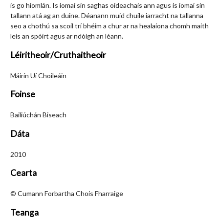
is go hiomlán. Is iomaí sin saghas oideachais ann agus is iomaí sin
tallann atá ag an duine. Déanann muid chuile iarracht na tallanna
seo a chothú sa scoil trí bhéim a chur ar na healaíona chomh maith
leis an spóirt agus ar ndóigh an léann.
Léiritheoir/Cruthaitheoir
Máirín Uí Choileáin
Foinse
Bailiúchán Biseach
Dáta
2010
Cearta
© Cumann Forbartha Chois Fharraige
Teanga