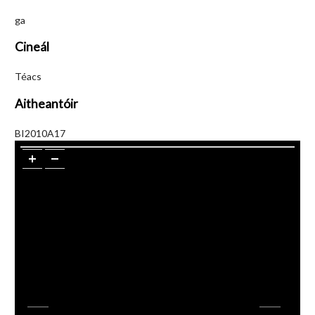
ga
Cineál
Téacs
Aitheantóir
BI2010A17