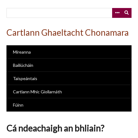
Skip
to
main
content
Cartlann Ghaeltacht Chonamara
Míreanna
Bailiúcháin
Taispeántais
Cartlann Mhic Giollarnáth
Fúinn
Cá ndeachaigh an bhliain?