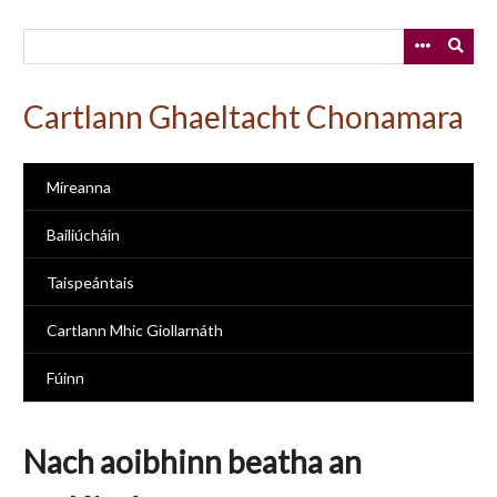
Skip
to
main
content
Cartlann Ghaeltacht Chonamara
Míreanna
Bailiúcháin
Taispeántais
Cartlann Mhic Giollarnáth
Fúinn
Nach aoibhinn beatha an