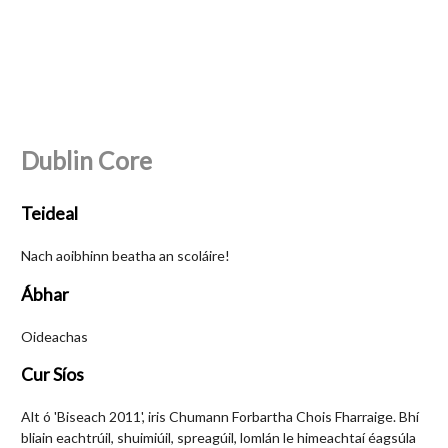
Dublin Core
Teideal
Nach aoibhinn beatha an scoláire!
Ábhar
Oideachas
Cur Síos
Alt ó 'Biseach 2011', iris Chumann Forbartha Chois Fharraige. Bhí
bliain eachtrúil, shuimiúil, spreagúil, lomlán le himeachtaí éagsúla