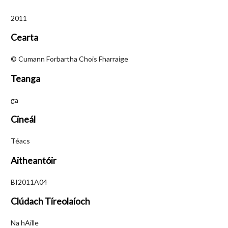
2011
Cearta
© Cumann Forbartha Chois Fharraige
Teanga
ga
Cineál
Téacs
Aitheantóir
BI2011A04
Clúdach Tíreolaíoch
Na hAille