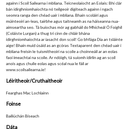
againn i Scoil Sailearna i mbliana. Teicneolaíocht an Eolais: Bhí clár
bán idirghníomhaíochta nó teilgeoir digiteach againn i ngach
seomra ranga den chéad uair i mbliana. Bhain scoláirí agus
múinteoirí an-leas, tairbhe agus taitneamh as na háiseanna nua-
aimseartha seo. Tá buíochas mór ag gabháil do Mhícheál Ó Foighil
(Coláiste Lurgan) a thug trí cinn de chláir bhána
idirghníomhaíochta ar iasacht don scoil! Go bhfága Dia an tsláinte
aige! Bhain muid úsáid as an gcóras Textaparent den chéad uair i
mbliana freisin le tuismitheoirí na scoile a choinneáil ar an eolas
faoi imeachtaí na scoile. Ar ndóigh, tá suíomh idirlín ag an scoil
anois agus chuile eolas agus scéal nua le fáil ar
www.scoilsailearna.ie!
Léiritheoir/Cruthaitheoir
Fearghas Mac Lochlainn
Foinse
Bailiúchán Biseach
Dáta