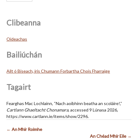
Clibeanna
Oideachas
Bailiúchán
Ailt ó Biseach, iris Chumann Forbartha Chois Fharraige
Tagairt
Fearghas Mac Lochlainn, “Nach aoibhinn beatha an scoláire!,”
Cartlann Ghaeltacht Chonamara
, accessed 9 Lúnasa 2026,
https://www.cartlann.ie/items/show/2296
.
← An Mhír Roimhe
An Chéad Mhír Eile →