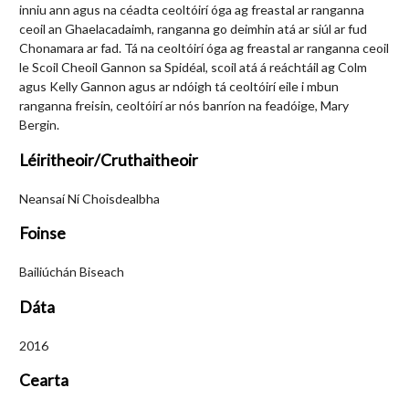
inniu ann agus na céadta ceoltóirí óga ag freastal ar ranganna
ceoil an Ghaelacadaimh, ranganna go deimhin atá ar siúl ar fud
Chonamara ar fad. Tá na ceoltóirí óga ag freastal ar ranganna ceoil
le Scoil Cheoil Gannon sa Spidéal, scoil atá á reáchtáil ag Colm
agus Kelly Gannon agus ar ndóigh tá ceoltóirí eile i mbun
ranganna freisin, ceoltóirí ar nós banríon na feadóige, Mary
Bergin.
Léiritheoir/Cruthaitheoir
Neansaí Ní Choisdealbha
Foinse
Bailiúchán Biseach
Dáta
2016
Cearta