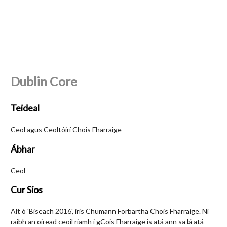
Dublin Core
Teideal
Ceol agus Ceoltóirí Chois Fharraige
Ábhar
Ceol
Cur Síos
Alt ó 'Biseach 2016', iris Chumann Forbartha Chois Fharraige. Ní
raibh an oiread ceoil riamh i gCois Fharraige is atá ann sa lá atá