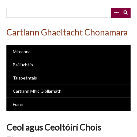
Skip
to
main
content
Cartlann Ghaeltacht Chonamara
Míreanna
Bailiúcháin
Taispeántais
Cartlann Mhic Giollarnáth
Fúinn
Ceol agus Ceoltóirí Chois