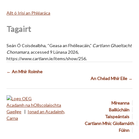
Ailt ó Irisí an Phléaráca
Tagairt
Seán Ó Coisdealbha, “Geasa an Fhéileacáin,”
Cartlann Ghaeltacht
Chonamara
, accessed 9 Lúnasa 2026,
https://www.cartlann.ie/items/show/256
.
← An Mhír Roimhe
An Chéad Mhír Eile →
Míreanna
Acadamh na hOllscolaíochta
Bailiúcháin
Gaeilge
|
Ionad an Acadaimh,
Taispeántais
Carna
Cartlann Mhic Giollarnáth
Fúinn