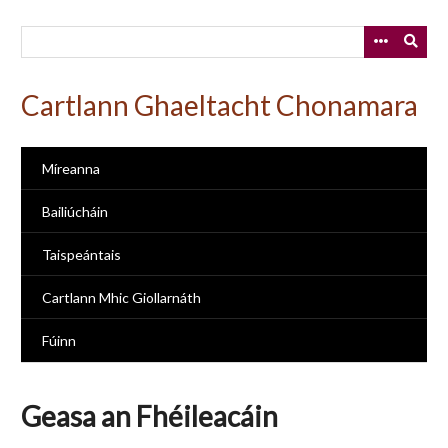
Skip
to
main
content
Cartlann Ghaeltacht Chonamara
Míreanna
Bailiúcháin
Taispeántais
Cartlann Mhic Giollarnáth
Fúinn
Geasa an Fhéileacáin