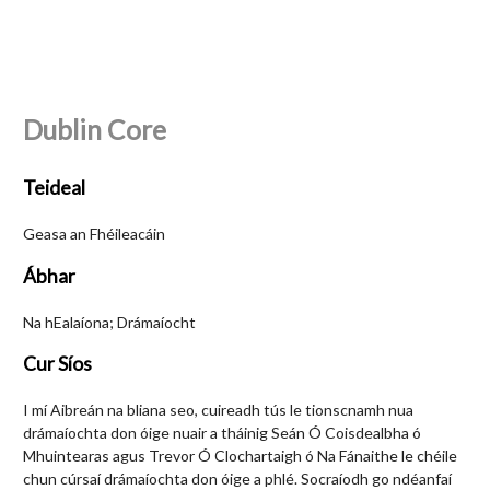
Dublin Core
Teideal
Geasa an Fhéileacáin
Ábhar
Na hEalaíona; Drámaíocht
Cur Síos
I mí Aibreán na bliana seo, cuireadh tús le tionscnamh nua
drámaíochta don óige nuair a tháinig Seán Ó Coisdealbha ó
Mhuintearas agus Trevor Ó Clochartaigh ó Na Fánaithe le chéile
chun cúrsaí drámaíochta don óige a phlé. Socraíodh go ndéanfaí