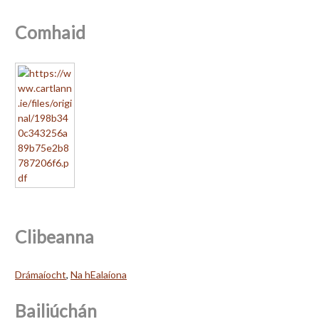
Comhaid
Clibeanna
Drámaíocht
,
Na hEalaíona
Bailiúchán