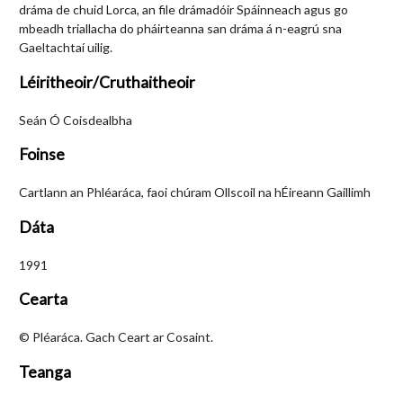
dráma de chuid Lorca, an file drámadóir Spáinneach agus go
mbeadh triallacha do pháirteanna san dráma á n-eagrú sna
Gaeltachtaí uilig.
Léiritheoir/Cruthaitheoir
Seán Ó Coisdealbha
Foinse
Cartlann an Phléaráca, faoi chúram Ollscoil na hÉireann Gaillimh
Dáta
1991
Cearta
© Pléaráca. Gach Ceart ar Cosaint.
Teanga