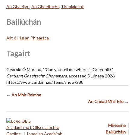
An Ghaeilge
,
An Ghaeltacht
,
Tíreolaíocht
Bailiúchán
Ailt ó Irisí an Phléaráca
Tagairt
Gearóid Ó Murchú, “'Can you tell me where is Greenhill?',”
Cartlann Ghaeltacht Chonamara
, accessed 5 Lúnasa 2026,
https://www.cartlann.ie/items/show/288
.
← An Mhír Roimhe
An Chéad Mhír Eile →
Míreanna
Acadamh na hOllscolaíochta
Bailiúcháin
Gaeilge
|
Ionad an Acadaimh,