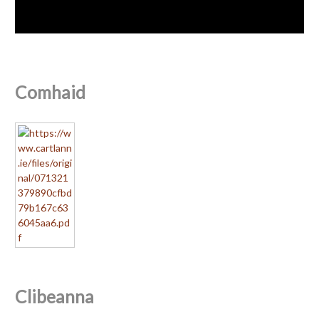
Comhaid
Clibeanna