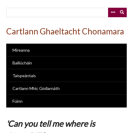
Skip
to
main
content
Cartlann Ghaeltacht Chonamara
Míreanna
Bailiúcháin
Taispeántais
Cartlann Mhic Giollarnáth
Fúinn
'Can you tell me where is