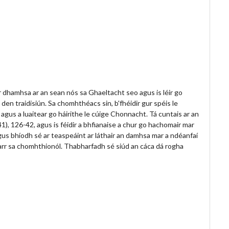
ar dhamhsa ar an sean nós sa Ghaeltacht seo agus is léir go
 den traidisiún. Sa chomhthéacs sin, b'fhéidir gur spéis le
 agus a luaitear go háirithe le cúige Chonnacht. Tá cuntais ar an
1), 126-42, agus is féidir a bhfianaise a chur go hachomair mar
) agus bhíodh sé ar teaspeáint ar láthair an damhsa mar a ndéanfaí
arr sa chomhthionól. Thabharfadh sé siúd an cáca dá rogha