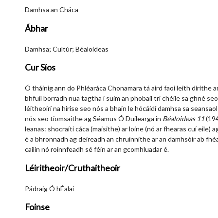
Damhsa an Cháca
Ábhar
Damhsa; Cultúr; Béaloideas
Cur Síos
Ó tháinig ann do Phléaráca Chonamara tá aird faoi leith dírithe 
bhfuil borradh nua tagtha i suim an phobail trí chéile sa ghné seo
léitheoirí na hirise seo nós a bhain le hócáidí damhsa sa seansaol
nós seo tiomsaithe ag Séamus Ó Duilearga in
Béaloideas 11
(194
leanas: shocraítí cáca (maisithe) ar loine (nó ar fhearas cuí eile
é a bhronnadh ag deireadh an chruinnithe ar an damhsóir ab fhé
cailín nó roinnfeadh sé féin ar an gcomhluadar é.
Léiritheoir/Cruthaitheoir
Pádraig Ó hÉalaí
Foinse