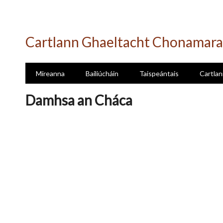
Skip
to
Cartlann Ghaeltacht Chonamara
main
content
Míreanna
Bailiúcháin
Taispeántais
Cartlan
Damhsa an Cháca