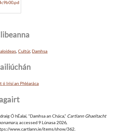
libeanna
aloideas
,
Cultúr
,
Damhsa
ailiúchán
lt ó Irisí an Phléaráca
agairt
draig Ó hÉalaí, “Damhsa an Cháca,”
Cartlann Ghaeltacht
honamara
, accessed 9 Lúnasa 2026,
tps://www.cartlann.ie/items/show/362
.