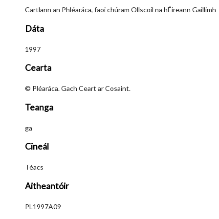
Cartlann an Phléaráca, faoi chúram Ollscoil na hÉireann Gaillimh
Dáta
1997
Cearta
© Pléaráca. Gach Ceart ar Cosaint.
Teanga
ga
Cineál
Téacs
Aitheantóir
PL1997A09