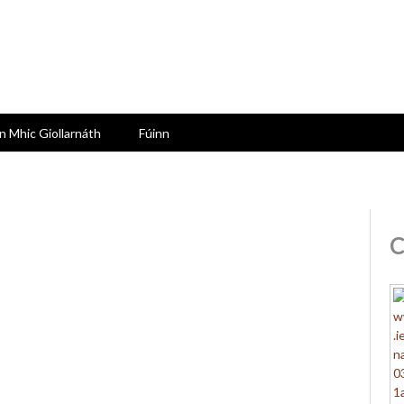
n Mhic Giollarnáth
Fúinn
C