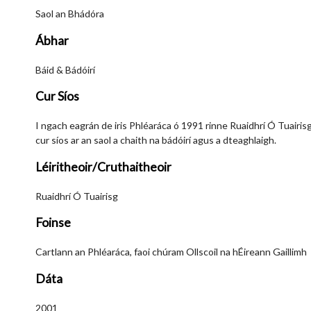
Saol an Bhádóra
Ábhar
Báid & Bádóirí
Cur Síos
I ngach eagrán de iris Phléaráca ó 1991 rinne Ruaidhrí Ó Tuairisg
cur síos ar an saol a chaith na bádóirí agus a dteaghlaigh.
Léiritheoir/Cruthaitheoir
Ruaidhrí Ó Tuairisg
Foinse
Cartlann an Phléaráca, faoi chúram Ollscoil na hÉireann Gaillimh
Dáta
2001