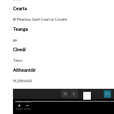
Cearta
© Pléaráca. Gach Ceart ar Cosaint.
Teanga
ga
Cineál
Téacs
Aitheantóir
PL2001A03
Go