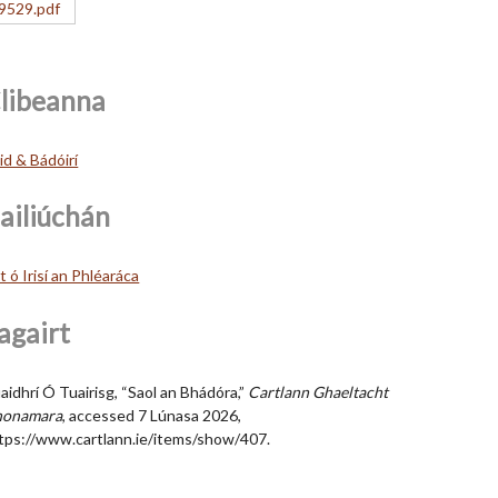
libeanna
id & Bádóirí
ailiúchán
lt ó Irisí an Phléaráca
agairt
aidhrí Ó Tuairisg, “Saol an Bhádóra,”
Cartlann Ghaeltacht
honamara
, accessed 7 Lúnasa 2026,
tps://www.cartlann.ie/items/show/407
.