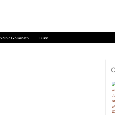
n Mhic Giollarnáth
Fúinn
C