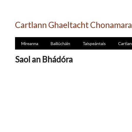
Skip
to
Cartlann Ghaeltacht Chonamara
main
content
Míreanna
Bailiúcháin
Taispeántais
Cartlan
Saol an Bhádóra