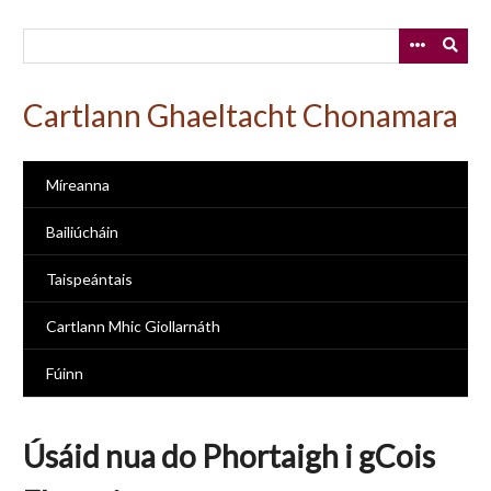
Skip
to
main
content
Cartlann Ghaeltacht Chonamara
Míreanna
Bailiúcháin
Taispeántais
Cartlann Mhic Giollarnáth
Fúinn
Úsáid nua do Phortaigh i gCois