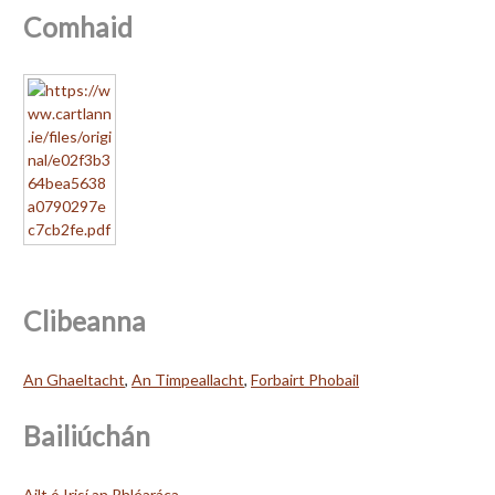
Comhaid
Clibeanna
An Ghaeltacht
,
An Timpeallacht
,
Forbairt Phobail
Bailiúchán
Ailt ó Irisí an Phléaráca