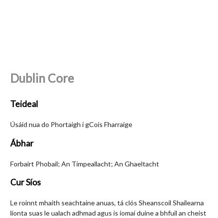
Dublin Core
Teideal
Úsáid nua do Phortaigh i gCois Fharraige
Ábhar
Forbairt Phobail; An Timpeallacht; An Ghaeltacht
Cur Síos
Le roinnt mhaith seachtaine anuas, tá clós Sheanscoil Shailearna
líonta suas le ualach adhmad agus is iomaí duine a bhfuil an cheist