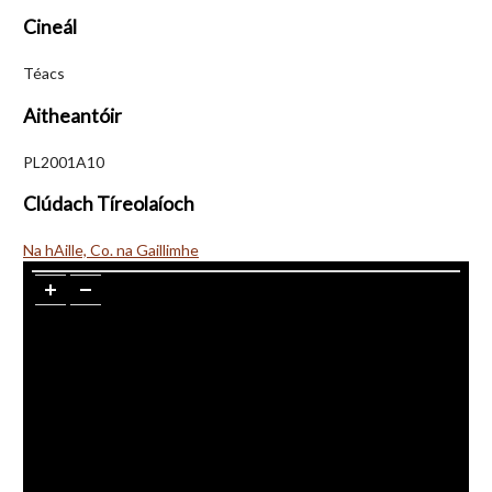
Cineál
Téacs
Aitheantóir
PL2001A10
Clúdach Tíreolaíoch
Na hAille, Co. na Gaillimhe