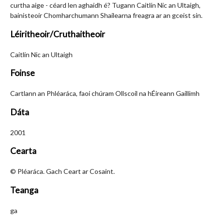
curtha aige - céard len aghaidh é? Tugann Caitlín Nic an Ultaigh,
bainisteoir Chomharchumann Shailearna freagra ar an gceist sin.
Léiritheoir/Cruthaitheoir
Caitlín Nic an Ultaigh
Foinse
Cartlann an Phléaráca, faoi chúram Ollscoil na hÉireann Gaillimh
Dáta
2001
Cearta
© Pléaráca. Gach Ceart ar Cosaint.
Teanga
ga