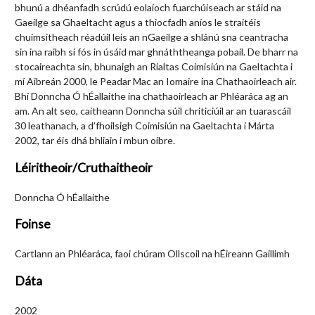
bhunú a dhéanfadh scrúdú eolaíoch fuarchúiseach ar stáid na
Gaeilge sa Ghaeltacht agus a thiocfadh aníos le straitéis
chuimsitheach réadúil leis an nGaeilge a shlánú sna ceantracha
sin ina raibh sí fós in úsáid mar ghnáththeanga pobail. De bharr na
stocaireachta sin, bhunaigh an Rialtas Coimisiún na Gaeltachta i
mí Aibreán 2000, le Peadar Mac an Iomaire ina Chathaoirleach air.
Bhí Donncha Ó hÉallaithe ina chathaoirleach ar Phléaráca ag an
am. An alt seo, caitheann Donncha súil chriticiúil ar an tuarascáil
30 leathanach, a d’fhoilsigh Coimisiún na Gaeltachta i Márta
2002, tar éis dhá bhliain i mbun oibre.
Léiritheoir/Cruthaitheoir
Donncha Ó hÉallaithe
Foinse
Cartlann an Phléaráca, faoi chúram Ollscoil na hÉireann Gaillimh
Dáta
2002