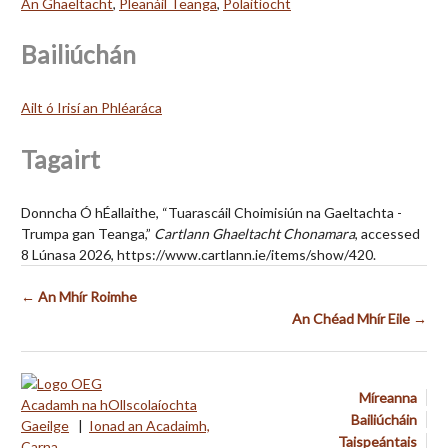
An Ghaeltacht
,
Pleanáil Teanga
,
Polaitíocht
Bailiúchán
Ailt ó Irisí an Phléaráca
Tagairt
Donncha Ó hÉallaithe, “Tuarascáil Choimisiún na Gaeltachta -
Trumpa gan Teanga,”
Cartlann Ghaeltacht Chonamara
, accessed
8 Lúnasa 2026,
https://www.cartlann.ie/items/show/420
.
← An Mhír Roimhe
An Chéad Mhír Eile →
Míreanna
Acadamh na hOllscolaíochta
Bailiúcháin
Gaeilge
|
Ionad an Acadaimh,
Taispeántais
Carna