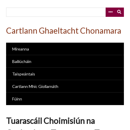
Skip
to
main
content
Cartlann Ghaeltacht Chonamara
Míreanna
Bailiúcháin
Taispeántais
Cartlann Mhic Giollarnáth
Fúinn
Tuarascáil Choimisiún na