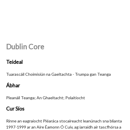
Dublin Core
Teideal
Tuarascáil Choimisiún na Gaeltachta - Trumpa gan Teanga
Ábhar
Pleanáil Teanga; An Ghaeltacht; Polaitíocht
Cur Síos
Rinne an eagraíocht Pléaráca stocaireacht leanúnach sna blianta
1997-1999 ar an Aire Éamonn Ó Cuív, ag iarraidh air tascfhórsa a