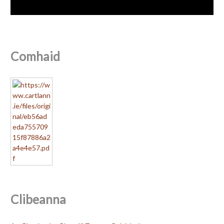
Comhaid
Clibeanna