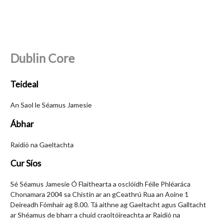
Dublin Core
Teideal
An Saol le Séamus Jamesie
Ábhar
Raidió na Gaeltachta
Cur Síos
Sé Séamus Jamesie Ó Flaithearta a osclóidh Féile Phléaráca
Chonamara 2004 sa Chistin ar an gCeathrú Rua an Aoine 1
Deireadh Fómhair ag 8.00. Tá aithne ag Gaeltacht agus Galltacht
ar Shéamus de bharr a chuid craoltóireachta ar Raidió na