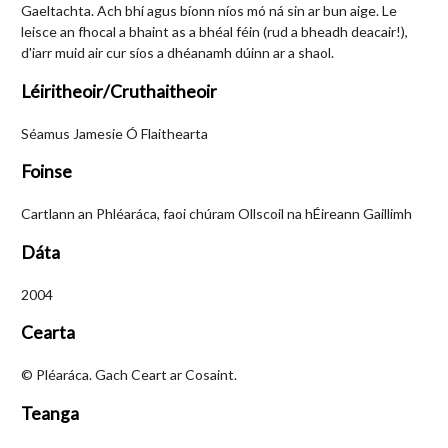
Gaeltachta. Ach bhí agus bíonn níos mó ná sin ar bun aige. Le
leisce an fhocal a bhaint as a bhéal féin (rud a bheadh deacair!),
d'iarr muid air cur síos a dhéanamh dúinn ar a shaol.
Léiritheoir/Cruthaitheoir
Séamus Jamesie Ó Flaithearta
Foinse
Cartlann an Phléaráca, faoi chúram Ollscoil na hÉireann Gaillimh
Dáta
2004
Cearta
© Pléaráca. Gach Ceart ar Cosaint.
Teanga