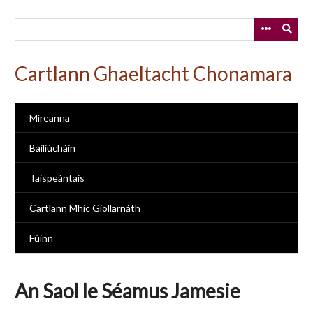
Skip
to
main
content
Cartlann Ghaeltacht Chonamara
Míreanna
Bailiúcháin
Taispeántais
Cartlann Mhic Giollarnáth
Fúinn
An Saol le Séamus Jamesie