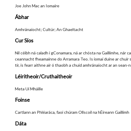
Joe John Mac an Iomaire
Ábhar
Amhránaíocht; Cultúr; An Ghaeltacht
Cur Síos
Níl céibh ná caladh i gConamara, ná ar chósta na Gaillimhe, nár ca
ceannacht fheamainne do Arramara Teo. Is iomaí duine ar chuir s
tír, is fearr aithne air ó thaobh a chuid amhránaíocht ar an sean-n
Léiritheoir/Cruthaitheoir
Meta Uí Mháille
Foinse
Cartlann an Phléaráca, faoi chúram Ollscoil na hÉireann Gaillimh
Dáta