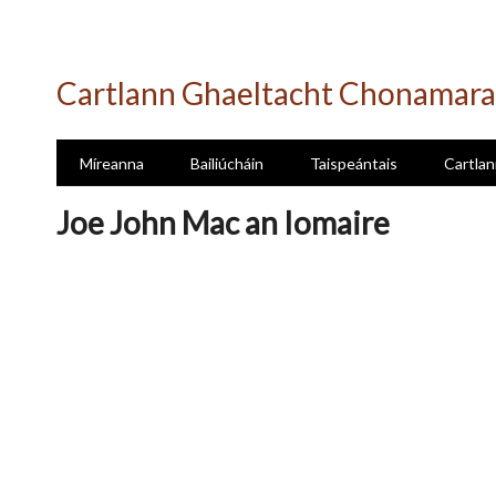
Skip
to
Cartlann Ghaeltacht Chonamara
main
content
Míreanna
Bailiúcháin
Taispeántais
Cartlan
Joe John Mac an Iomaire