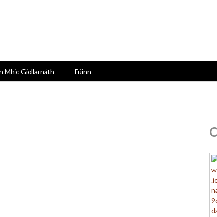
n Mhic Giollarnáth
Fúinn
C