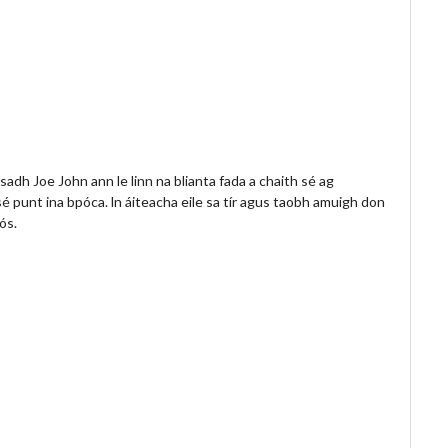
sadh Joe John ann le linn na blianta fada a chaith sé ag
é punt ina bpóca. ln áiteacha eile sa tír agus taobh amuigh don
ós.