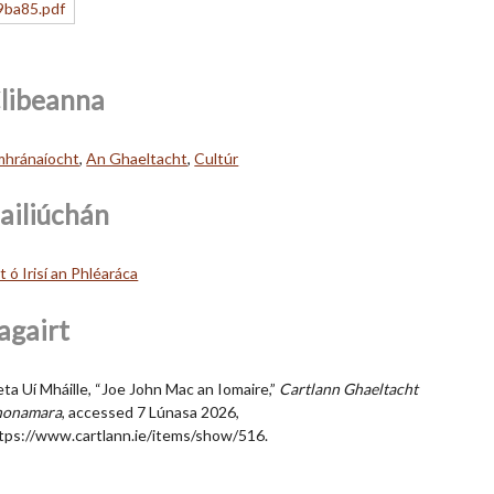
libeanna
hránaíocht
,
An Ghaeltacht
,
Cultúr
ailiúchán
lt ó Irisí an Phléaráca
agairt
ta Uí Mháille, “Joe John Mac an Iomaire,”
Cartlann Ghaeltacht
honamara
, accessed 7 Lúnasa 2026,
tps://www.cartlann.ie/items/show/516
.