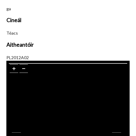
ga
Cineál
Téacs
Aitheantóir
PL2012A02