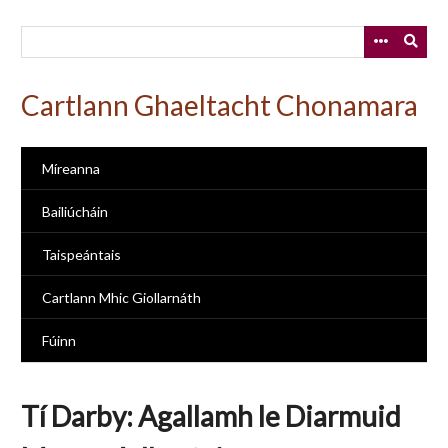
Skip
to
main
content
Cartlann Ghaeltacht Chonamara
Míreanna
Bailiúcháin
Taispeántais
Cartlann Mhic Giollarnáth
Fúinn
Tí Darby: Agallamh le Diarmuid