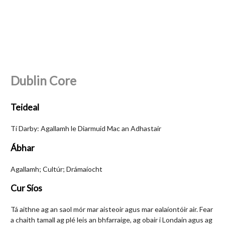
Dublin Core
Teideal
Tí Darby: Agallamh le Diarmuid Mac an Adhastair
Ábhar
Agallamh; Cultúr; Drámaíocht
Cur Síos
Tá aithne ag an saol mór mar aisteoir agus mar ealaíontóir air. Fear
a chaith tamall ag plé leis an bhfarraige, ag obair i Londain agus ag