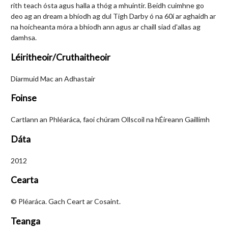
rith teach ósta agus halla a thóg a mhuintir. Beidh cuimhne go
deo ag an dream a bhíodh ag dul Tigh Darby ó na 60í ar aghaidh ar
na hoícheanta móra a bhíodh ann agus ar chaill siad d'allas ag
damhsa.
Léiritheoir/Cruthaitheoir
Diarmuid Mac an Adhastair
Foinse
Cartlann an Phléaráca, faoi chúram Ollscoil na hÉireann Gaillimh
Dáta
2012
Cearta
© Pléaráca. Gach Ceart ar Cosaint.
Teanga