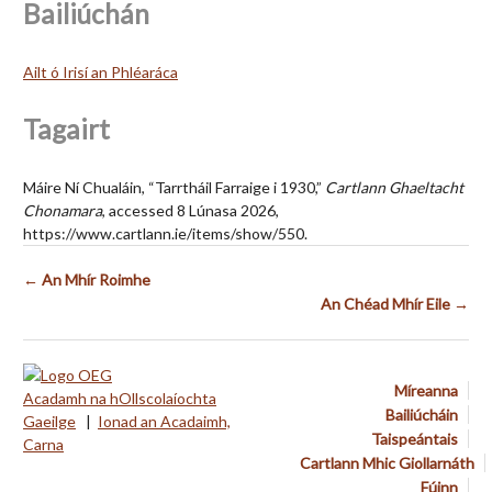
Bailiúchán
Ailt ó Irisí an Phléaráca
Tagairt
Máire Ní Chualáin, “Tarrtháil Farraige i 1930,”
Cartlann Ghaeltacht
Chonamara
, accessed 8 Lúnasa 2026,
https://www.cartlann.ie/items/show/550
.
← An Mhír Roimhe
An Chéad Mhír Eile →
Míreanna
Acadamh na hOllscolaíochta
Bailiúcháin
Gaeilge
|
Ionad an Acadaimh,
Taispeántais
Carna
Cartlann Mhic Giollarnáth
Fúinn