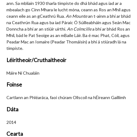
ann. Sa mbliain 1930 tharla timpiste do dhá bhád agus iad ar a
mbealach go Cinn Mhara le lucht móna, ceann as Ros an Mhíl agus
ceann eile as an gCeathrú Rua.
An Mounte
an t-ainm a bhí ar bhád
na Ceathrún Rua agus ba iad Páraic Ó Súilleabháin agus Seán Mac
Donncha a bhí ar an stiúir uirthi.
An Colmcille
a bhí ar bhád Ros an
Mhíl, bád le Pat Seoige as an mBaile Láir. Ba é mac Phat, Cóil, agus
Peadar Mac an Iomaire (Peadar Thomáisín) a bhí á stiúradh lá na
timpiste.
Léiritheoir/Cruthaitheoir
Máire Ní Chualáin
Foinse
Cartlann an Phléaráca, faoi chúram Ollscoil na hÉireann Gaillimh
Dáta
2014
Cearta