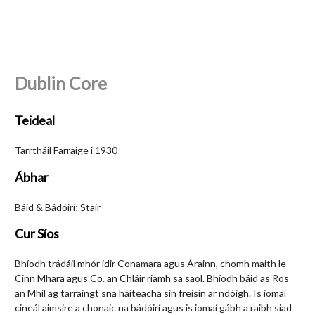
Dublin Core
Teideal
Tarrtháil Farraige i 1930
Ábhar
Báid & Bádóirí; Stair
Cur Síos
Bhíodh trádáil mhór idir Conamara agus Árainn, chomh maith le
Cinn Mhara agus Co. an Chláir riamh sa saol. Bhíodh báid as Ros
an Mhíl ag tarraingt sna háiteacha sin freisin ar ndóigh. Is iomaí
cineál aimsire a chonaic na bádóirí agus is iomaí gábh a raibh siad