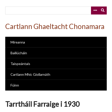
Skip
to
main
content
Cartlann Ghaeltacht Chonamara
Míreanna
Bailiúcháin
Taispeántais
Cartlann Mhic Giollarnáth
Fúinn
Tarrtháil Farraige i 1930