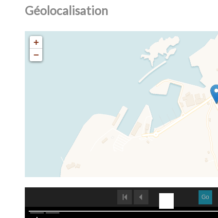
Géolocalisation
+
−
Go