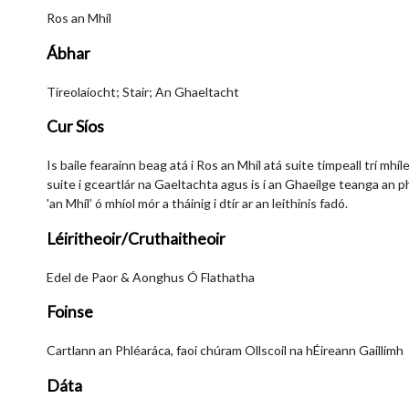
Ros an Mhíl
Ábhar
Tíreolaíocht; Stair; An Ghaeltacht
Cur Síos
Is baile fearainn beag atá i Ros an Mhíl atá suite timpeall trí mhíl
suite i gceartlár na Gaeltachta agus is í an Ghaeilge teanga an ph
'an Mhíl’ ó mhíol mór a tháinig i dtír ar an leithinis fadó.
Léiritheoir/Cruthaitheoir
Edel de Paor & Aonghus Ó Flathatha
Foinse
Cartlann an Phléaráca, faoi chúram Ollscoil na hÉireann Gaillimh
Dáta