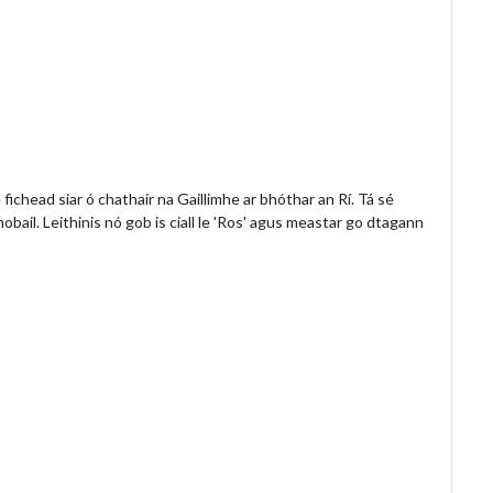
e fichead siar ó chathair na Gaillimhe ar bhóthar an Rí. Tá sé
obail. Leithinis nó gob is ciall le 'Ros' agus meastar go dtagann