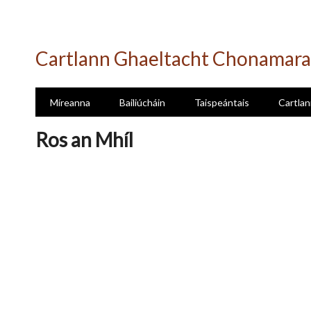
Skip
to
Cartlann Ghaeltacht Chonamara
main
content
Míreanna
Bailiúcháin
Taispeántais
Cartlan
Ros an Mhíl