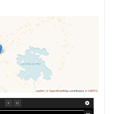
Leaflet
| ©
OpenStreetMap
contributors ©
CARTO