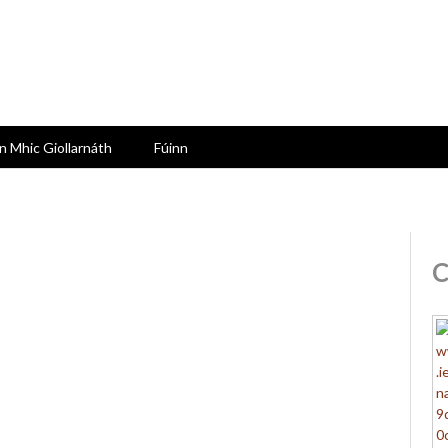
n Mhic Giollarnáth
Fúinn
C