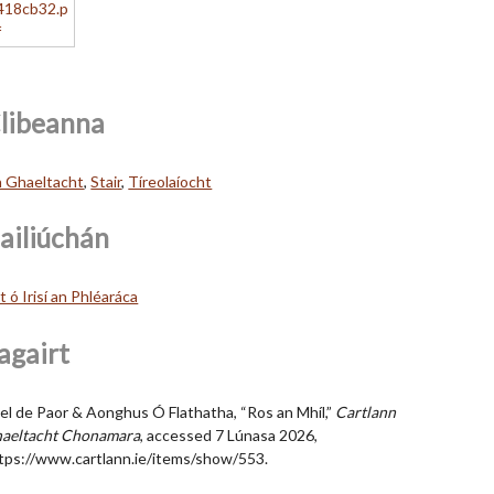
libeanna
 Ghaeltacht
,
Stair
,
Tíreolaíocht
ailiúchán
lt ó Irisí an Phléaráca
agairt
el de Paor & Aonghus Ó Flathatha, “Ros an Mhíl,”
Cartlann
aeltacht Chonamara
, accessed 7 Lúnasa 2026,
tps://www.cartlann.ie/items/show/553
.