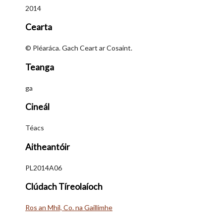
2014
Cearta
© Pléaráca. Gach Ceart ar Cosaint.
Teanga
ga
Cineál
Téacs
Aitheantóir
PL2014A06
Clúdach Tíreolaíoch
Ros an Mhíl, Co. na Gaillimhe