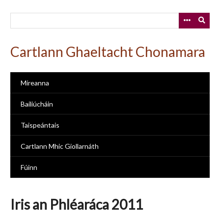
Skip
to
main
content
Cartlann Ghaeltacht Chonamara
Míreanna
Bailiúcháin
Taispeántais
Cartlann Mhic Giollarnáth
Fúinn
Iris an Phléaráca 2011