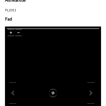
Aitheantóir
PL2011
Fad