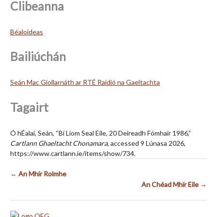
Clibeanna
Béaloideas
Bailiúchán
Seán Mac Giollarnáth ar RTÉ Raidió na Gaeltachta
Tagairt
Ó hÉalaí, Seán, “Bí Liom Seal Eile, 20 Deireadh Fómhair 1986,”
Cartlann Ghaeltacht Chonamara
, accessed 9 Lúnasa 2026,
https://www.cartlann.ie/items/show/734
.
← An Mhír Roimhe
An Chéad Mhír Eile →