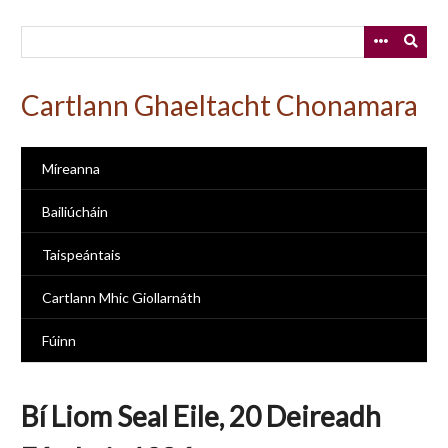
Skip
to
main
content
Cartlann Ghaeltacht Chonamara
Míreanna
Bailiúcháin
Taispeántais
Cartlann Mhic Giollarnáth
Fúinn
Bí Liom Seal Eile, 20 Deireadh