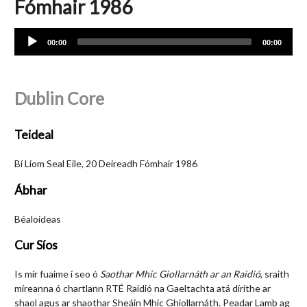
Fómhair 1986
Audio
00:00
00:00
Player
Dublin Core
Teideal
Bí Liom Seal Eile, 20 Deireadh Fómhair 1986
Ábhar
Béaloideas
Cur Síos
Is mír fuaime í seo ó
Saothar Mhic Giollarnáth ar an Raidió
, sraith
míreanna ó chartlann RTÉ Raidió na Gaeltachta atá dírithe ar
shaol agus ar shaothar Sheáin Mhic Ghiollarnáth. Peadar Lamb ag