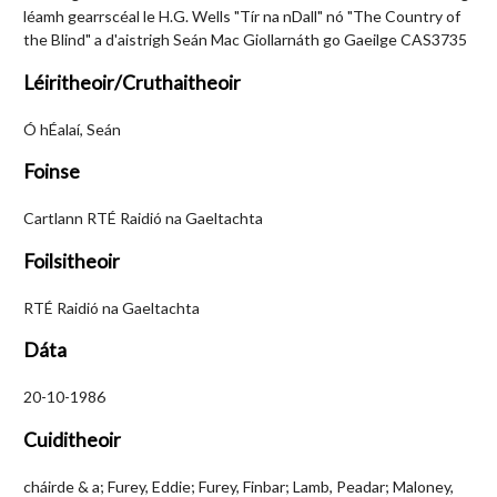
léamh gearrscéal le H.G. Wells "Tír na nDall" nó "The Country of
the Blind" a d'aistrigh Seán Mac Giollarnáth go Gaeilge CAS3735
Léiritheoir/Cruthaitheoir
Ó hÉalaí, Seán
Foinse
Cartlann RTÉ Raidió na Gaeltachta
Foilsitheoir
RTÉ Raidió na Gaeltachta
Dáta
20-10-1986
Cuiditheoir
cháirde & a; Furey, Eddie; Furey, Finbar; Lamb, Peadar; Maloney,