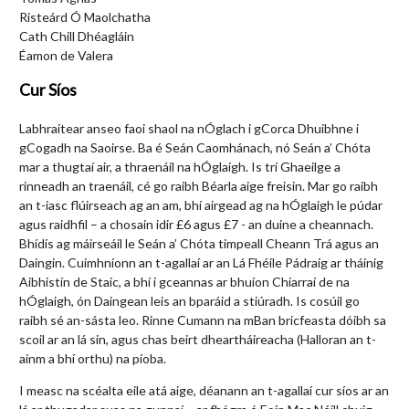
Risteárd Ó Maolchatha
Cath Chill Dhéagláin
Éamon de Valera
Cur Síos
Labhraítear anseo faoi shaol na nÓglach i gCorca Dhuibhne i
gCogadh na Saoirse. Ba é Seán Caomhánach, nó Seán a’ Chóta
mar a thugtaí air, a thraenáil na hÓglaigh. Is trí Ghaeilge a
rinneadh an traenáil, cé go raibh Béarla aige freisin. Mar go raibh
an t-iasc flúirseach ag an am, bhí airgead ag na hÓglaigh le púdar
agus raidhfil – a chosain idir £6 agus £7 - an duine a cheannach.
Bhídís ag máirseáil le Seán a’ Chóta timpeall Cheann Trá agus an
Daingin. Cuimhníonn an t-agallaí ar an Lá Fhéile Pádraig ar tháinig
Aibhistín de Staic, a bhí i gceannas ar bhuíon Chiarraí de na
hÓglaigh, ón Daingean leis an bparáid a stiúradh. Is cosúil go
raibh sé an-sásta leo. Rinne Cumann na mBan bricfeasta dóibh sa
scoil ar an lá sin, agus chas beirt dheartháireacha (Halloran an t-
ainm a bhí orthu) na píoba.
I measc na scéalta eile atá aige, déanann an t-agallaí cur síos ar an