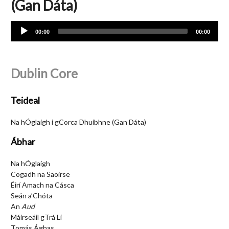
(Gan Dáta)
Audio
00:00
00:00
Player
Dublin Core
Teideal
Na hÓglaigh i gCorca Dhuibhne (Gan Dáta)
Ábhar
Na hÓglaigh
Cogadh na Saoirse
Éirí Amach na Cásca
Seán a’Chóta
An
Aud
Máirseáil gTrá Lí
Tomás Ághas