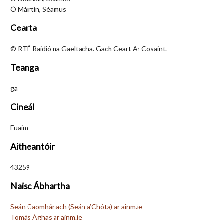
Ó Máirtín, Séamus
Cearta
© RTÉ Raidió na Gaeltacha. Gach Ceart Ar Cosaint.
Teanga
ga
Cineál
Fuaim
Aitheantóir
43259
Naisc Ábhartha
Seán Caomhánach (Seán a’Chóta) ar ainm.ie
Tomás Ághas ar ainm.ie