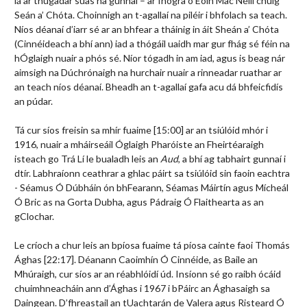
lá ar thugadar suas na gunnaí – ar fhógra ó Eoin Mac Néill chuig
Seán a’ Chóta. Choinnigh an t-agallaí na piléir i bhfolach sa teach.
Níos déanaí d’iarr sé ar an bhfear a tháinig in áit Sheán a’ Chóta
(Cinnéideach a bhí ann) iad a thógáil uaidh mar gur fhág sé féin na
hÓglaigh nuair a phós sé. Níor tógadh in am iad, agus is beag nár
aimsigh na Dúchrónaigh na hurchair nuair a rinneadar ruathar ar
an teach níos déanaí. Bheadh an t-agallaí gafa acu dá bhfeicfidís
an púdar.
Tá cur síos freisin sa mhír fuaime [15:00] ar an tsiúlóid mhór i
1916, nuair a mháirseáil Óglaigh Pharóiste an Fheirtéaraigh
isteach go Trá Lí le bualadh leis an
Aud
, a bhí ag tabhairt gunnaí i
dtír. Labhraíonn ceathrar a ghlac páirt sa tsiúlóid sin faoin eachtra
- Séamus Ó Dúbháin ón bhFearann, Séamas Máirtín agus Mícheál
Ó Bric as na Gorta Dubha, agus Pádraig Ó Flaithearta as an
gClochar.
Le críoch a chur leis an bpíosa fuaime tá píosa cainte faoi Thomás
Ághas [22:17]. Déanann Caoimhín Ó Cinnéide, as Baile an
Mhúraigh, cur síos ar an réabhlóidí úd. Insíonn sé go raibh ócáid
chuimhneacháin ann d’Ághas i 1967 i bPáirc an Ághasaigh sa
Daingean. D’fhreastail an tUachtarán de Valera agus Risteard Ó