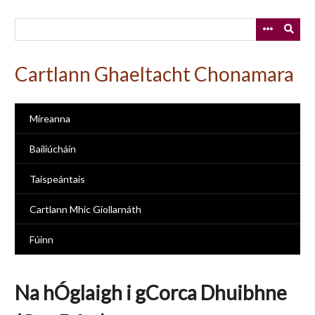
Skip
to
main
content
Cartlann Ghaeltacht Chonamara
Míreanna
Bailiúcháin
Taispeántais
Cartlann Mhic Giollarnáth
Fúinn
Na hÓglaigh i gCorca Dhuibhne