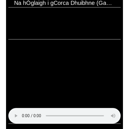
Na hÓglaigh i gCorca Dhuibhne (Gan Dáta)