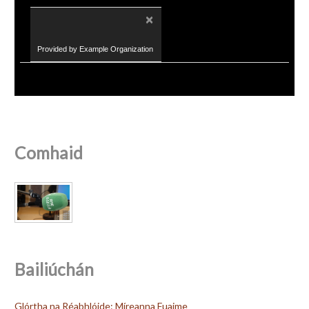
×
Provided by Example Organization
Comhaid
Bailiúchán
Glórtha na Réabhlóide: Míreanna Fuaime