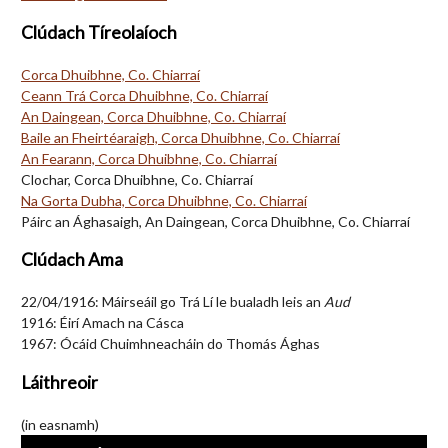
Clúdach Tíreolaíoch
Corca Dhuibhne, Co. Chiarraí
Ceann Trá Corca Dhuibhne, Co. Chiarraí
An Daingean, Corca Dhuibhne, Co. Chiarraí
Baile an Fheirtéaraigh, Corca Dhuibhne, Co. Chiarraí
An Fearann, Corca Dhuibhne, Co. Chiarraí
Clochar, Corca Dhuibhne, Co. Chiarraí
Na Gorta Dubha, Corca Dhuibhne, Co. Chiarraí
Páirc an Ághasaigh, An Daingean, Corca Dhuibhne, Co. Chiarraí
Clúdach Ama
22/04/1916: Máirseáil go Trá Lí le bualadh leis an
Aud
1916: Éirí Amach na Cásca
1967: Ócáid Chuimhneacháin do Thomás Ághas
Láithreoir
(in easnamh)