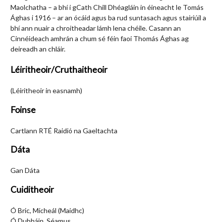
Maolchatha – a bhí i gCath Chill Dhéagláin in éineacht le Tomás
Ághas i 1916 – ar an ócáid agus ba rud suntasach agus stairiúil a
bhí ann nuair a chroitheadar lámh lena chéile. Casann an
Cinnéideach amhrán a chum sé féin faoi Thomás Ághas ag
deireadh an chláir.
Léiritheoir/Cruthaitheoir
(Léiritheoir in easnamh)
Foinse
Cartlann RTÉ Raidió na Gaeltachta
Dáta
Gan Dáta
Cuiditheoir
Ó Bric, Mícheál (Maidhc)
Ó Dubháin, Séamus