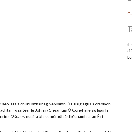
Gl
T
(L
(1
Lú
 seo, atá á chur i láthair ag Seosamh Ó Cuaig agus a craoladh
ltachta. Tosaítear le Johnny Shéamuis Ó Conghaile ag léamh
n iris
Dóchas
, nuair a bhí comóradh á dhéanamh ar an Éirí