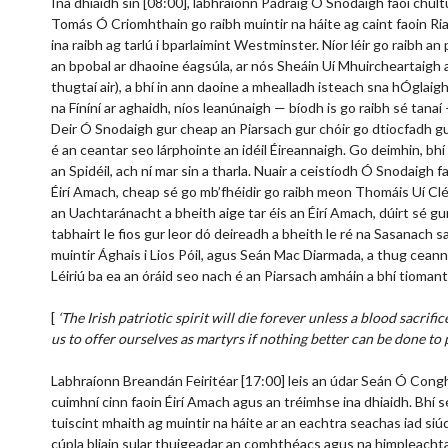
Ina dhiaidh sin [08:00], labhraíonn Pádraig Ó Snodaigh faoi chul
Tomás Ó Criomhthain go raibh muintir na háite ag caint faoin Ria
ina raibh ag tarlú i bparlaimint Westminster. Níor léir go raibh 
an bpobal ar dhaoine éagsúla, ar nós Sheáin Uí Mhuircheartaigh
thugtaí air), a bhí in ann daoine a mhealladh isteach sna hÓglaig
na Fíníní ar aghaidh, níos leanúnaigh — bíodh is go raibh sé tan
Deir Ó Snodaigh gur cheap an Piarsach gur chóir go dtiocfadh gun
é an ceantar seo lárphointe an idéil Éireannaigh. Go deimhin, bh
an Spidéil, ach ní mar sin a tharla. Nuair a ceistíodh Ó Snodaigh f
Éirí Amach, cheap sé go mb’fhéidir go raibh meon Thomáis Uí Cléir
an Uachtaránacht a bheith aige tar éis an Éirí Amach, dúirt sé gur
tabhairt le fios gur leor dó deireadh a bheith le ré na Sasanach sa 
muintir Ághais i Lios Póil, agus Seán Mac Diarmada, a thug ceann 
Léiriú ba ea an óráid seo nach é an Piarsach amháin a bhí tiomant
[
‘The Irish patriotic spirit will die forever unless a blood sacrifi
us to offer ourselves as martyrs if nothing better can be done to p
Labhraíonn Breandán Feiritéar [17:00] leis an údar Seán Ó Congha
cuimhní cinn faoin Éirí Amach agus an tréimhse ina dhiaidh. Bhí sé
tuiscint mhaith ag muintir na háite ar an eachtra seachas iad siú
cúpla bliain sular thuigeadar an comhthéacs agus na himpleachta