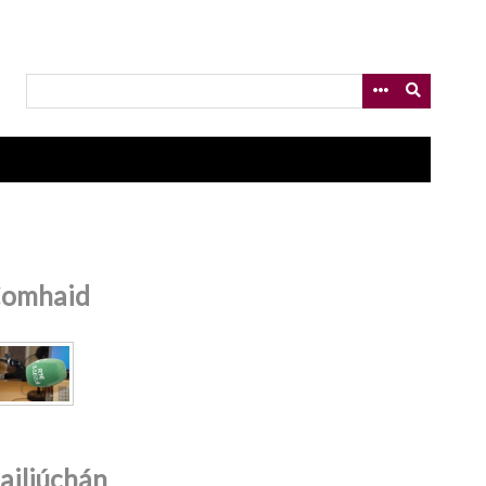
omhaid
ailiúchán