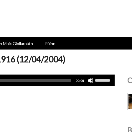
n Mhic Giollarnáth
Fúinn
 1916 (12/04/2004)
Use
C
00:00
Up/Down
Arrow
keys
to
increase
or
decrease
volume.
B