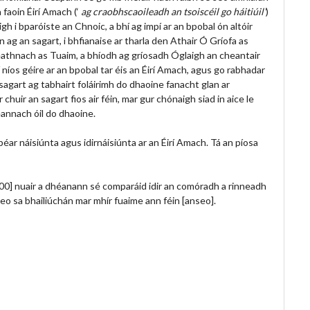
faoin Éirí Amach (‘
ag craobhscaoileadh an tsoiscéil go háitiúil’
)
gh i bparóiste an Chnoic, a bhí ag impí ar an bpobal ón altóir
n ag an sagart, i bhfianaise ar tharla den Athair Ó Gríofa as
reathnach as Tuaim, a bhíodh ag gríosadh Óglaigh an cheantair
í níos géire ar an bpobal tar éis an Éirí Amach, agus go rabhadar
n sagart ag tabhairt foláirimh do dhaoine fanacht glan ar
 chuir an sagart fios air féin, mar gur chónaigh siad in aice le
ceannach óil do dhaoine.
ar náisiúnta agus idirnáisiúnta ar an Éirí Amach. Tá an píosa
:00] nuair a dhéanann sé comparáid idir an comóradh a rinneadh
eo sa bhailiúchán mar mhír fuaime ann féin [anseo].