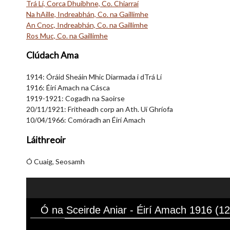
Trá Lí, Corca Dhuibhne, Co. Chiarraí
Na hAille, Indreabhán, Co. na Gaillimhe
An Cnoc, Indreabhán, Co. na Gaillimhe
Ros Muc, Co. na Gaillimhe
Clúdach Ama
1914: Óráid Sheáin Mhic Diarmada i dTrá Lí
1916: Éirí Amach na Cásca
1919-1921: Cogadh na Saoirse
20/11/1921: Fritheadh corp an Ath. Uí Ghríofa
10/04/1966: Comóradh an Éirí Amach
Láithreoir
Ó Cuaig, Seosamh
Ó na Sceirde Aniar - Éirí Amach 1916 (1