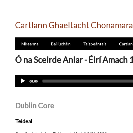
Skip
to
Cartlann Ghaeltacht Chonamara
main
content
Míreanna
Bailiúcháin
Taispeántais
Cartlan
Ó na Sceirde Aniar - Éirí Amach
Audio
00:00
Player
Dublin Core
Teideal