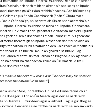
túr na réabhlóide i bpobal Chorca Dhuibhne. Deir sé gur scríobh
ltas Dúchais, ach nach raibh an oiread sin spéise ag an bpobal
an pobal tiomanta go láidir don réabhlóideachas. Ach bhí meas ag
 as Gallaras agus Sheán Caomhánach (Seán a’ Chóta mar a
h. Dar le Ó Snodaigh, bhí seantraidisiúin an phoblachtachais, ó
aí — i bpobal Chorca Dhuibhne ná mar a bhí i bpobal Chonamara.
naí an Éirí Amach i dtír i gceantar Gaeltachta, mar léiriú gurbh
í sé i gceist é seo a dhéanamh i Meán Fómhair 1915, i gceantar
aoi méid a theastaigh ón bpobal a tharlódh don tír i ndiaidh an
igh forleathan. Nuair a fiafraíodh den Chléireach ar mhaith leis
bh fhearr leis a bheith i mbun an ghairdín sa bhaile – ag
tír. Labhraítear freisin faoi Earnán de Blaghad, a bhí ag obair le
de na hóráidí ba thábhachtaí roimh an Éirí Amach i dTrá Lí.
a do dhoirteadh fola:
ce is made in the next few years. It will be necessary for some of
reserve the national Irish spirit.’
]
ola, as na hAille, Indreabhán, Co. na Gaillimhe faoina chuid
 ina dhéagóir le linn an Éirí Amach, agus deir sé nach raibh
d a bhí léannta — múinteoirí agus a leithéid — agus gur thóg sé
í iomlána. Ceapann sé go mb’fhéidir nach raibh sé seo amhlaidh