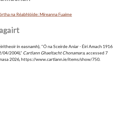
órtha na Réabhlóide: Míreanna Fuaime
agairt
éiritheoir in easnamh), “Ó na Sceirde Aniar - Éirí Amach 1916
2/04/2004),”
Cartlann Ghaeltacht Chonamara
, accessed 7
nasa 2026,
https://www.cartlann.ie/items/show/750
.