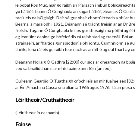
le pobal Ros Muc, mar go raibh an Piarsach i mbun bolscaireachta 
go háitiúil. Luann Ó Conghaola an sagart áitiúil, Séamas Ó Ceallai
tacú leis na hÓglaigh. Deir sé gur obair chontúirteach a bhí ar bu
Bearna, a maraíodh i 1921. Déanann sé trácht freisin ar an Dr B
freisin. Tugann Ó Conghaola le fios gur thosaigh na póilíní ag éir
ag leanúint daoine go bhfeicfidís cá raibh siad ag traenáil. Bhí a
strainséirí, ar fhaitíos gur spíodoirí a bhí iontu. Cuimhníonn sé gur
chéile, lena rá leis go raibh fear nach as an áit é ag dul thart ag 
Déanann Nollaig Ó Gadhra [22:00] cur síos ar dhearcadh na bpáipé
seo sa bhailiúchán mar mhír fuaime ann féin [anseo].
Cuireann Gearóid Ó Tuathaigh críoch leis an mír fuaime seo [32
ar Éirí Amach na Cásca sna blianta 1966 agus 1976. Tá an píosa s
Léiritheoir/Cruthaitheoir
(Léiritheoir in easnamh)
Foinse