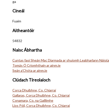
ga
Cineál
Fuaim
Aitheantóir
54832
Naisc Ábhartha
Cuntas faoi Sheán Mac Diarmada ar shuíomh Leabharlann Náisiú
Tomás Ó Criomhthain ar ainm.ie
Seán a’Chóta ar ainm.ie
Clúdach Tíreolaíoch
Corca Dhuibhne, Co. Chiarraí
Gallaras, Corca Dhuibhne, Co. Chiarraí
Conamara, Co. na Gaillimhe
Lios Póil, Corca Dhuibhne, Co. Chiarraí