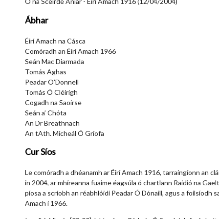
Ó na Sceirde Aniar - Éirí Amach 1916 (12/04/2004)
Ábhar
Éirí Amach na Cásca
Comóradh an Éirí Amach 1966
Seán Mac Diarmada
Tomás Aghas
Peadar O’Donnell
Tomás Ó Cléirigh
Cogadh na Saoirse
Seán a’ Chóta
An Dr Breathnach
An tAth. Mícheál Ó Gríofa
Cur Síos
Le comóradh a dhéanamh ar Éirí Amach 1916, tarraingíonn an clár
in 2004, ar mhíreanna fuaime éagsúla ó chartlann Raidió na Gae
píosa a scríobh an réabhlóidí Peadar Ó Dónaill, agus a foilsíodh sa
Amach i 1966.