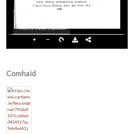
×
ATTRIBUTION
Provided by Example Organization
Comhaid