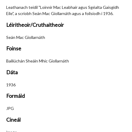
Leathanach teidil "Loinnir Mac Leabhair agus Sgéalta Gaisgidh
Eile", a scríobh Seán Mac Giollarnáth agus a foilsíodh i 1936.
Léiritheoir/Cruthaitheoir
Seán Mac Giollarnáth
Foinse
Bailiúchán Sheáin Mhic Giollarnáth
Dáta
1936
Formáid
JPG
Cineál