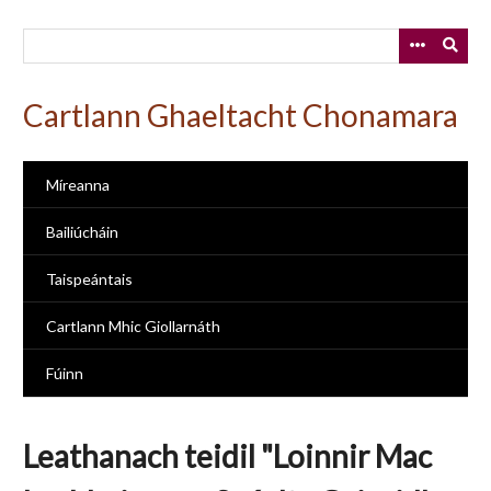
Skip
to
main
content
Cartlann Ghaeltacht Chonamara
Míreanna
Bailiúcháin
Taispeántais
Cartlann Mhic Giollarnáth
Fúinn
Leathanach teidil "Loinnir Mac