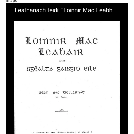
image
Leathanach teidil "Loinnir Mac Leabhair agus Sgéalta Gaisgidh Eile"