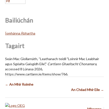
Bailiúchán
Íomhánna Ábhartha
Tagairt
Seán Mac Giollarnáth, “Leathanach teidil "Loinnir Mac Leabhair
agus Sgéalta Gaisgidh Eile",”
Cartlann Ghaeltacht Chonamara
,
accessed 8 Lúnasa 2026,
https://www.cartlann.ie/items/show/766
.
← An Mhír Roimhe
An Chéad Mhír Eile →
Míreanna