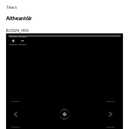
Téacs
Aitheantóir
BI2024_IRIS