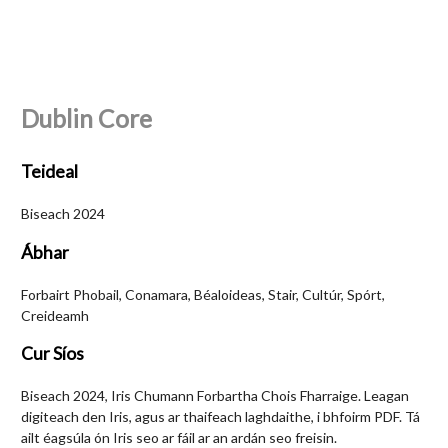
Dublin Core
Teideal
Biseach 2024
Ábhar
Forbairt Phobail, Conamara, Béaloideas, Stair, Cultúr, Spórt,
Creideamh
Cur Síos
Biseach 2024, Iris Chumann Forbartha Chois Fharraige. Leagan
digiteach den Iris, agus ar thaifeach laghdaithe, i bhfoirm PDF. Tá
ailt éagsúla ón Iris seo ar fáil ar an ardán seo freisin.