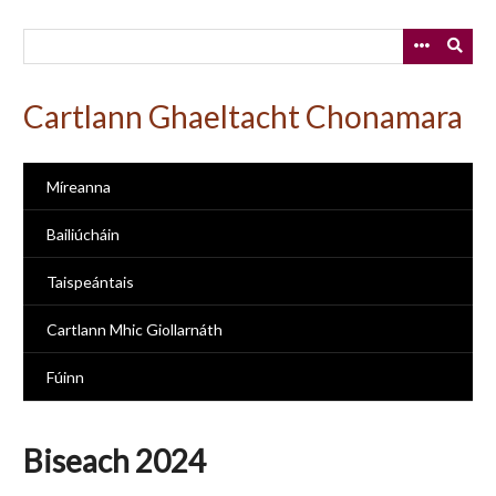
Skip
to
main
content
Cartlann Ghaeltacht Chonamara
Míreanna
Bailiúcháin
Taispeántais
Cartlann Mhic Giollarnáth
Fúinn
Biseach 2024