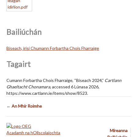
Bailiúchán
Biseach, irisí Chumann Forbartha Chois Fharraige
Tagairt
Cumann Forbartha Chois Fharraige, “Biseach 2024,”
Cartlann
Ghaeltacht Chonamara
, accessed 6 Lúnasa 2026,
https://www.cartlann.ie/items/show/8523
.
← An Mhír Roimhe
Míreanna
Acadamh na hOllscolaíochta