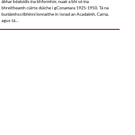
ábhar béaloidis ina bhformhór, nuair a bhí sé ina
bhreitheamh cúirte dúiche i gConamara 1925-1950. Tá na
bunlámhscríbhinní lonnaithe in Ionad an Acadaimh, Carna,
agus tá…