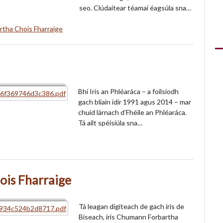
seo. Clúdaítear téamaí éagsúla sna…
artha Chois Fharraige
Bhí Iris an Phléaráca – a foilsíodh
gach bliain idir 1991 agus 2014 – mar
chuid lárnach d’Fhéile an Phléaráca.
Tá ailt spéisiúla sna…
ois Fharraige
Tá leagan digiteach de gach iris de
Biseach, iris Chumann Forbartha