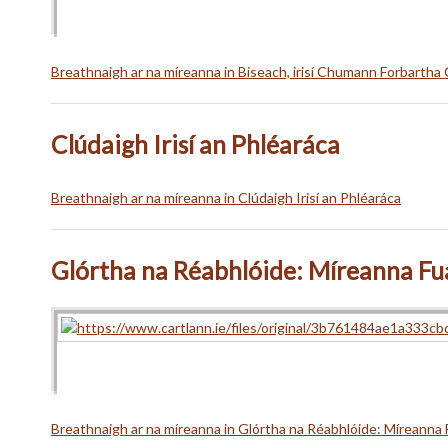
Breathnaigh ar na míreanna in Biseach, irisí Chumann Forbartha 
Clúdaigh Irisí an Phléaráca
Breathnaigh ar na míreanna in Clúdaigh Irisí an Phléaráca
Glórtha na Réabhlóide: Míreanna F
Breathnaigh ar na míreanna in Glórtha na Réabhlóide: Míreanna