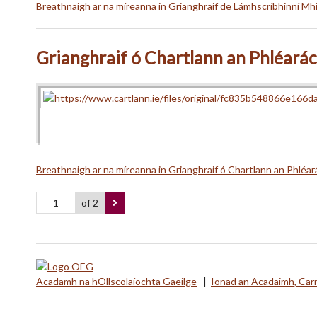
Breathnaigh ar na míreanna in Grianghraif de Lámhscríbhinní Mhi
Grianghraif ó Chartlann an Phléará
Breathnaigh ar na míreanna in Grianghraif ó Chartlann an Phléar
of 2
Acadamh na hOllscolaíochta Gaeilge
|
Ionad an Acadaimh, Car