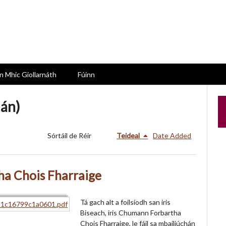
n Mhic Giollarnáth
Fúinn
lán)
Sórtáil de Réir
Teideal
Date Added
tha Chois Fharraige
Tá gach alt a foilsíodh san iris
Biseach, iris Chumann Forbartha
Chois Fharraige, le fáil sa mbailiúchán