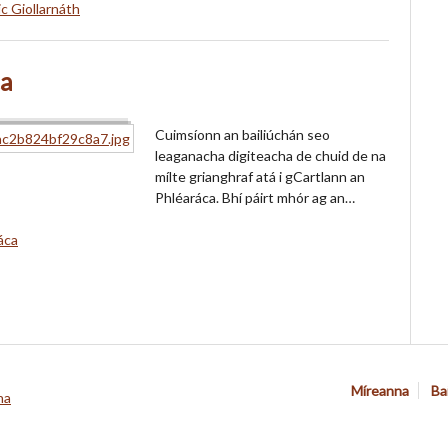
c Giollarnáth
ca
Cuimsíonn an bailiúchán seo
leaganacha digiteacha de chuid de na
mílte grianghraf atá i gCartlann an
Phléaráca. Bhí páirt mhór ag an…
áca
Míreanna
Ba
na