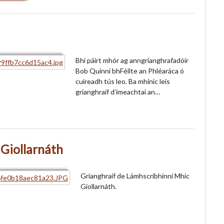
Bhí páirt mhór ag anngrianghrafadóir
Bob Quinni bhFéilte an Phléaráca ó
cuireadh tús leo. Ba mhinic leis
grianghraif d’imeachtaí an…
 Giollarnáth
Grianghraif de Lámhscríbhinní Mhic
Giollarnáth.