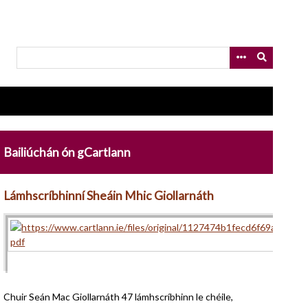
Bailiúchán ón gCartlann
Lámhscríbhinní Sheáin Mhic Giollarnáth
Chuir Seán Mac Giollarnáth 47 lámhscríbhinn le chéile,