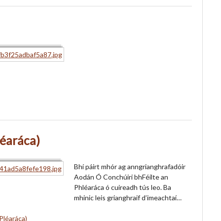
léaráca)
Bhí páirt mhór ag anngrianghrafadóir
Aodán Ó Conchúiri bhFéilte an
Phléaráca ó cuireadh tús leo. Ba
mhinic leis grianghraif d’imeachtaí…
Pléaráca)