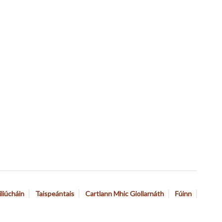
iliúcháin
Taispeántais
Cartlann Mhic Giollarnáth
Fúinn