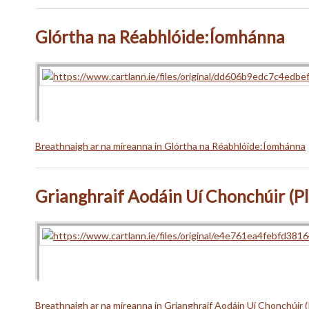
Glórtha na Réabhlóide:Íomhánna
Breathnaigh ar na míreanna in Glórtha na Réabhlóide:Íomhánna
Grianghraif Aodáin Uí Chonchúir (P
Breathnaigh ar na míreanna in Grianghraif Aodáin Uí Chonchúir (