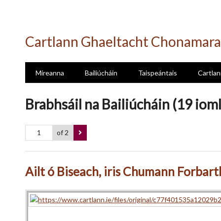
Skip
to
Cartlann Ghaeltacht Chonamara
main
content
Míreanna
Bailiúcháin
Taispeántais
Cartlan
Brabhsáil na Bailiúcháin (19 iom
of 2
Ailt ó Biseach, iris Chumann Forbar