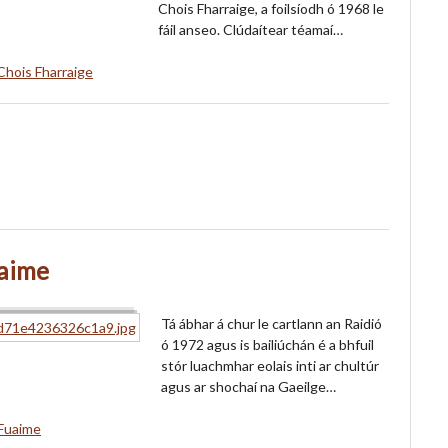
Chois Fharraige, a foilsíodh ó 1968 le
fáil anseo. Clúdaítear téamaí…
Chois Fharraige
uaime
Tá ábhar á chur le cartlann an Raidió
ó 1972 agus is bailiúchán é a bhfuil
stór luachmhar eolais inti ar chultúr
agus ar shochaí na Gaeilge…
 Fuaime