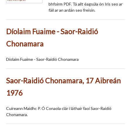
bhfoirm PDF. Tá ailt éagsúla ón Iris seo ar
fáil ar an ardán seo freisin.
Díolaim Fuaime - Saor-Raidió
Chonamara
Díolaim Fuaime - Saor-Raidió Chonamara
Saor-Raidió Chonamara, 17 Aibreán
1976
Cuireann Maidhc P. Ó Conaola clár i láthair faoi Saor-Raidió
Chonamara.