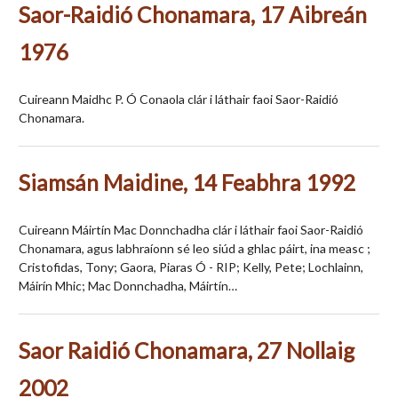
Saor-Raidió Chonamara, 17 Aibreán
1976
Cuireann Maidhc P. Ó Conaola clár i láthair faoi Saor-Raidió
Chonamara.
Siamsán Maidine, 14 Feabhra 1992
Cuireann Máirtín Mac Donnchadha clár i láthair faoi Saor-Raidió
Chonamara, agus labhraíonn sé leo siúd a ghlac páirt, ina measc ;
Cristofidas, Tony; Gaora, Piaras Ó - RIP; Kelly, Pete; Lochlainn,
Máirín Mhic; Mac Donnchadha, Máirtín…
Saor Raidió Chonamara, 27 Nollaig
2002