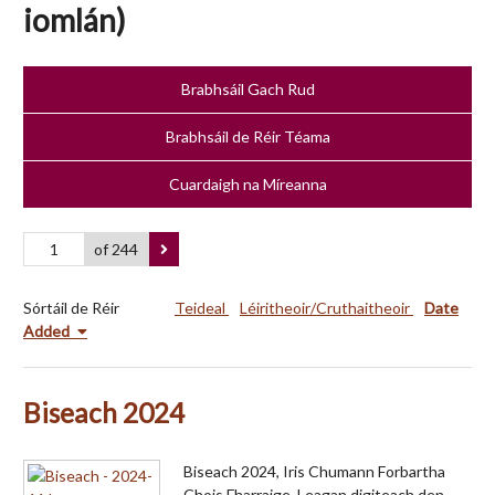
iomlán)
Brabhsáil Gach Rud
Brabhsáil de Réir Téama
Cuardaigh na Míreanna
of 244
Sórtáil de Réir
Teideal
Léiritheoir/Cruthaitheoir
Date
Added
Biseach 2024
Biseach 2024, Iris Chumann Forbartha
Chois Fharraige. Leagan digiteach den