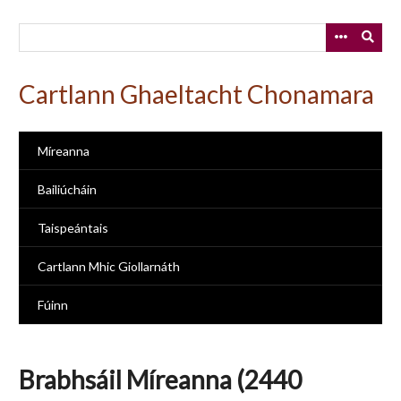
Skip
to
main
content
Cartlann Ghaeltacht Chonamara
Míreanna
Bailiúcháin
Taispeántais
Cartlann Mhic Giollarnáth
Fúinn
Brabhsáil Míreanna (2440