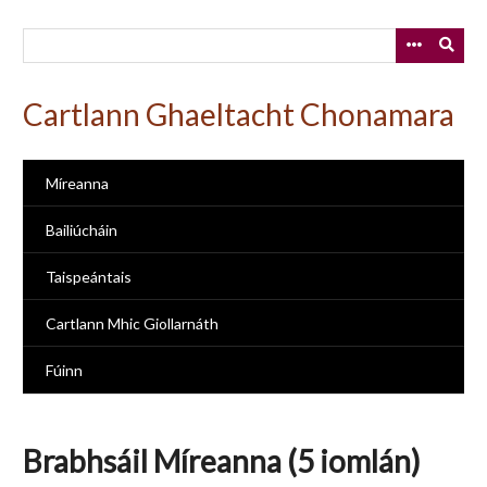
Skip
to
main
content
Cartlann Ghaeltacht Chonamara
Míreanna
Bailiúcháin
Taispeántais
Cartlann Mhic Giollarnáth
Fúinn
Brabhsáil Míreanna (5 iomlán)