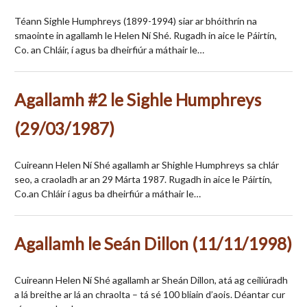
Téann Sighle Humphreys (1899-1994) siar ar bhóithrín na
smaointe in agallamh le Helen Ní Shé. Rugadh in aice le Páirtín,
Co. an Chláir, í agus ba dheirfiúr a máthair le…
Agallamh #2 le Sighle Humphreys
(29/03/1987)
Cuireann Helen Ní Shé agallamh ar Shighle Humphreys sa chlár
seo, a craoladh ar an 29 Márta 1987. Rugadh in aice le Páirtín,
Co.an Chláir í agus ba dheirfiúr a máthair le…
Agallamh le Seán Dillon (11/11/1998)
Cuireann Helen Ní Shé agallamh ar Sheán Dillon, atá ag ceiliúradh
a lá breithe ar lá an chraolta – tá sé 100 bliain d’aois. Déantar cur