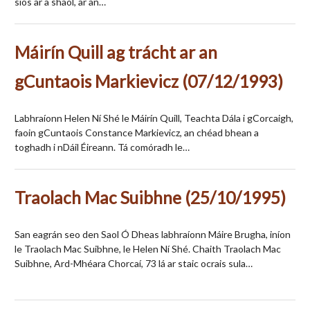
síos ar a shaol, ar an…
Máirín Quill ag trácht ar an
gCuntaois Markievicz (07/12/1993)
Labhraíonn Helen Ní Shé le Máirín Quill, Teachta Dála i gCorcaigh,
faoin gCuntaois Constance Markievicz, an chéad bhean a
toghadh i nDáil Éireann. Tá comóradh le…
Traolach Mac Suibhne (25/10/1995)
San eagrán seo den Saol Ó Dheas labhraíonn Máire Brugha, iníon
le Traolach Mac Suibhne, le Helen Ní Shé. Chaith Traolach Mac
Suibhne, Ard-Mhéara Chorcaí, 73 lá ar staic ocrais sula…