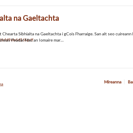
alta na Gaeltachta
t Chearta Sibhialta na Gaeltachta i gCois Fharraige. San alt seo cuireann
 sheas Peadar Mac an Iomaire mar…
Míreanna
Ba
na