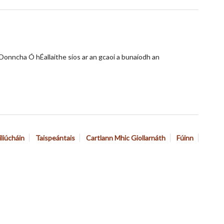
 Donncha Ó hÉallaithe síos ar an gcaoi a bunaíodh an
iliúcháin
Taispeántais
Cartlann Mhic Giollarnáth
Fúinn