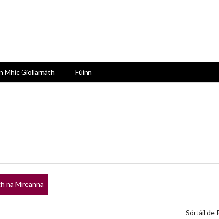
n Mhic Giollarnáth
Fúinn
h na Míreanna
Sórtáil de 