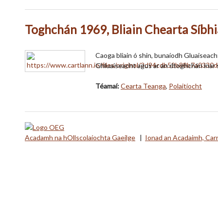
Toghchán 1969, Bliain Chearta Síbhi
Caoga bliain ó shin, bunaíodh Gluaiseach
Ghluaiseacht agus ar an dtoghchán inar
Téamaí:
Cearta Teanga
,
Polaitíocht
Acadamh na hOllscolaíochta Gaeilge
|
Ionad an Acadaimh, Car