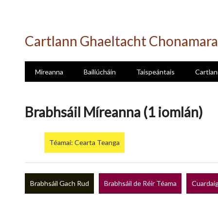
Skip
to
Cartlann Ghaeltacht Chonamara
main
content
Míreanna
Bailiúcháin
Taispeántais
Cartlan
Brabhsáil Míreanna (1 iomlán)
Téamaí: Cearta Teanga
Brabhsáil Gach Rud
Brabhsáil de Réir Téama
Cuardaig