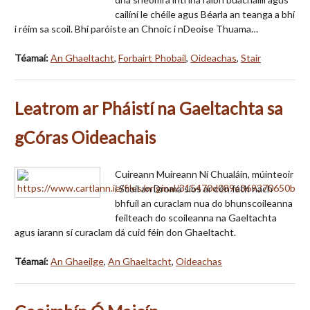
cailíní le chéile agus Béarla an teanga a bhí
i réim sa scoil. Bhí paróiste an Chnoic i nDeoise Thuama…
Téamaí:
An Ghaeltacht
,
Forbairt Phobail
,
Oideachas
,
Stair
Leatrom ar Pháistí na Gaeltachta sa
gCóras Oideachais
Cuireann Muireann Ní Chualáin, múinteoir
i Scoil an Droma síos ar cén fáth nach
bhfuil an curaclam nua do bhunscoileanna
feilteach do scoileanna na Gaeltachta
agus iarann sí curaclam dá cuid féin don Ghaeltacht.
Téamaí:
An Ghaeilge
,
An Ghaeltacht
,
Oideachas