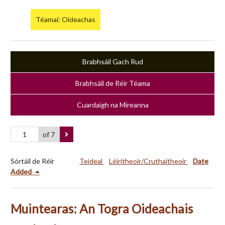
Téamaí: Oideachas
Brabhsáil Gach Rud
Brabhsáil de Réir Téama
Cuardaigh na Míreanna
of 7
Sórtáil de Réir
Teideal
Léiritheoir/Cruthaitheoir
Date
Added
Muintearas: An Togra Oideachais