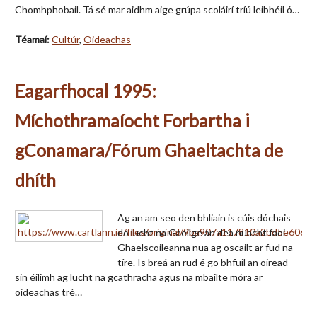
Chomhphobail. Tá sé mar aidhm aige grúpa scoláirí tríú leibhéil ó…
Téamaí:
Cultúr
,
Oideachas
Eagarfhocal 1995:
Míchothramaíocht Forbartha i
gConamara/Fórum Ghaeltachta de
dhíth
Ag an am seo den bhliain is cúis dóchais
do lucht na Gaeilge an dea nuacht faoi
Ghaelscoileanna nua ag oscailt ar fud na
tíre. Is breá an rud é go bhfuil an oiread
sin éilimh ag lucht na gcathracha agus na mbailte móra ar
oideachas tré…