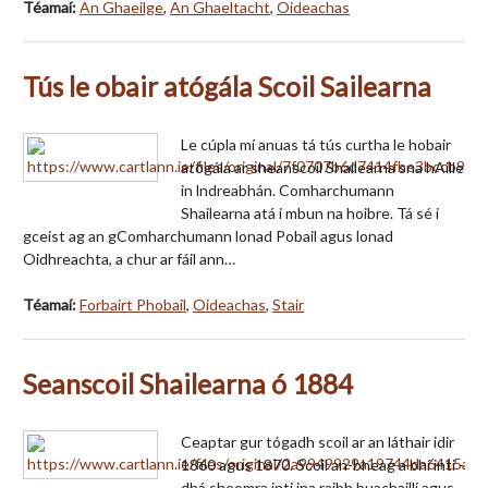
Téamaí:
An Ghaeilge
,
An Ghaeltacht
,
Oideachas
Tús le obair atógála Scoil Sailearna
Le cúpla mí anuas tá tús curtha le hobair
atógála ar sheanscoil Shailearna sna hAille
in lndreabhán. Comharchumann
Shailearna atá i mbun na hoibre. Tá sé i
gceist ag an gComharchumann lonad Pobail agus lonad
Oidhreachta, a chur ar fáil ann…
Téamaí:
Forbairt Phobail
,
Oideachas
,
Stair
Seanscoil Shailearna ó 1884
Ceaptar gur tógadh scoil ar an láthair idir
1860 agus 1870. Scoil an-bheag a bhí inti -
dhá sheomra inti ina raibh buachaillí agus