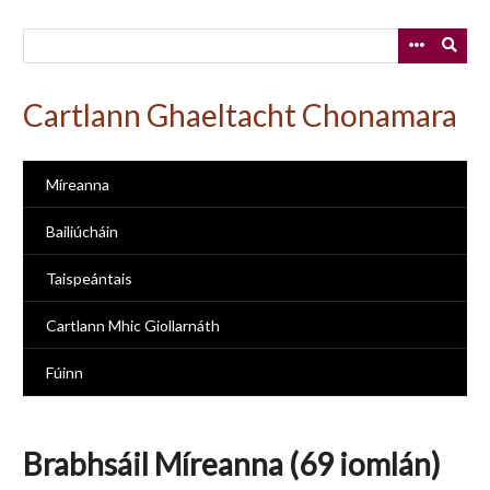
Skip
to
main
content
Cartlann Ghaeltacht Chonamara
Míreanna
Bailiúcháin
Taispeántais
Cartlann Mhic Giollarnáth
Fúinn
Brabhsáil Míreanna (69 iomlán)