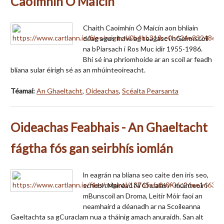
Caoimhín Ó Maicín
Chaith Caoimhín Ó Maicín aon bhliain
déag agus fiche ag teagasc i nGairmscoil
na bPiarsach i Ros Muc idir 1955-1986.
Bhí sé ina phríomhoide ar an scoil ar feadh
bliana sular éirigh sé as an mhúinteoireacht.
Téamaí:
An Ghaeltacht
,
Oideachas
,
Scéalta Pearsanta
Oideachas Feabhais - An Ghaeltacht
fágtha fós gan seirbhís iomlán
ln eagrán na bliana seo caite den iris seo,
scríobh Mairéad Ní Chualáin - múinteoir i
mBunscoil an Droma, Leitir Móir faoi an
neamhaird a déanadh ar na Scoileanna
Gaeltachta sa gCuraclam nua a tháinig amach anuraidh. San alt