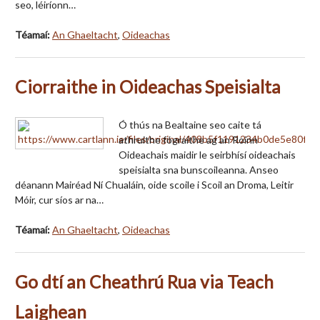
seo, léiríonn…
Téamaí:
An Ghaeltacht
,
Oideachas
Ciorraithe in Oideachas Speisialta
Ó thús na Bealtaine seo caite tá
athruithe fógraithe ag an Roinn
Oideachais maidir le seirbhísí oideachais
speisialta sna bunscoileanna. Anseo
déanann Mairéad Ní Chualáin, oide scoile i Scoil an Droma, Leitir
Móir, cur síos ar na…
Téamaí:
An Ghaeltacht
,
Oideachas
Go dtí an Cheathrú Rua via Teach
Laighean