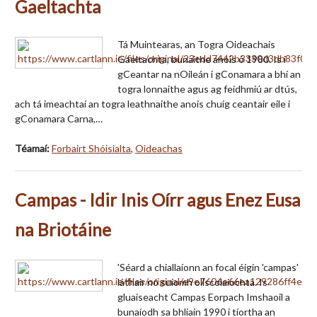
Gaeltachta
Tá Muintearas, an Togra Oideachais
Gaeltachta, bunaithe anois ó 1980. Is i
gCeantar na nOileán i gConamara a bhí an
togra lonnaithe agus ag feidhmiú ar dtús,
ach tá imeachtaí an togra leathnaithe anois chuig ceantair eile i
gConamara Carna,…
Téamaí:
Forbairt Shóisialta
,
Oideachas
Campas - Idir Inis Oírr agus Enez Eusa
na Briotáine
'Séard a chiallaíonn an focal éigin 'campas'
láthair nó suíomh ollscolaíochta. Is
gluaiseacht Campas Eorpach Imshaoil a
bunaíodh sa bhliain 1990 i tíortha an