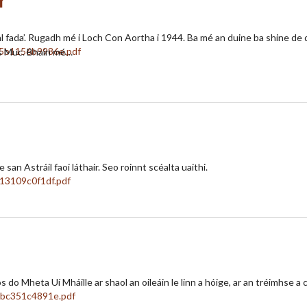
r
al fada’. Rugadh mé i Loch Con Aortha i 1944. Ba mé an duine ba shine de 
os Muc. Bhain mé…
an Astráil faoi láthair. Seo roinnt scéalta uaithi.
 do Mheta Uí Mháille ar shaol an oileáin le linn a hóige, ar an tréimhse a ch