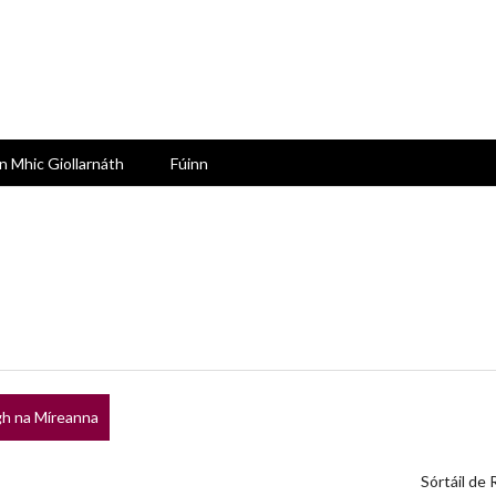
n Mhic Giollarnáth
Fúinn
h na Míreanna
Sórtáil de 