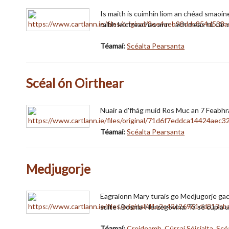
Is maith is cuimhin liom an chéad smaoin
raibh leictreachas ann - ach meas tú cár
Téamaí:
Scéalta Pearsanta
Scéal ón Oirthear
Nuair a d'fhág muid Ros Muc an 7 Feabhra n
Téamaí:
Scéalta Pearsanta
Medjugorje
Eagraíonn Mary turais go Medjugorje gach
suite i Bosnia-Herzegovina. Tá sé cúpla u
Téamaí:
Creideamh
,
Cúrsaí Sóisialta
,
Scé