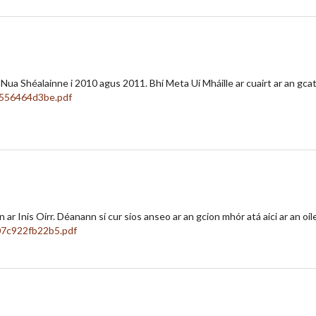
Nua Shéalainne i 2010 agus 2011. Bhí Meta Uí Mháille ar cuairt ar an gcath
 ar Inis Oírr. Déanann sí cur síos anseo ar an gcion mhór atá aici ar an oil