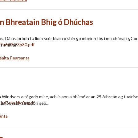
an Bhreatain Bhig ó Dhúchas
s. Dá n-abródh tú liom scór bliain ó shin go mbeinn fós i mo chónaí i gCo
 as amhrán…
éalta Pearsanta
 Windsors a tógadh mise, ach is ann a bhí mé ar an 29 Aibreán ag tuairis
s ag pósadh sa taobh seo…
anta