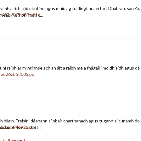
eamh a rith tríd m'intinn agus muid ag tuirlingt ar aerfort Dhahran, san 
 cheap mé a bhí mé ag…
í raibh ar m'intinnse ach an áit a raibh mé a fhágáil i mo dhiaidh agus dá
 bliain. Freisin, déanann sí obair charthanach agus tugann sí cúnamh do
air ar bhus ó aerfort…
alta Pearsanta