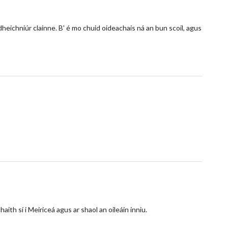
dheichniúr clainne. B' é mo chuid oideachais ná an bun scoil, agus
aith sí i Meiriceá agus ar shaol an oileáin inniu.