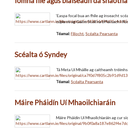
Íomhá file agus blaiseadh dá shaotha
‘Easpa focal bua an fhile ag inseacht scé
cúpla mí ag Gairm Scoil na bPiarsach i R
Téamaí:
Filíocht
,
Scéalta Pearsanta
Scéalta ó Syndey
Tá Meta Uí Mháille ag caitheamh tréimhse s
Téamaí:
Scéalta Pearsanta
Máire Pháidín Uí Mhaoilchiaráin
Máire Pháidín Uí Mhaoilchiaráin ag cur síos