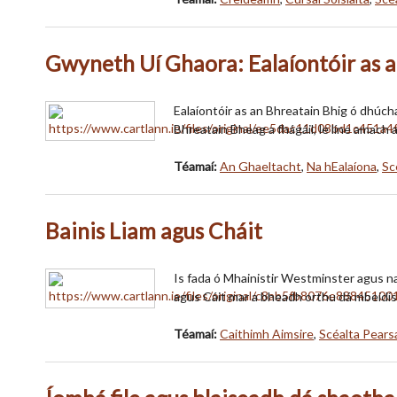
Gwyneth Uí Ghaora: Ealaíontóir as 
Ealaíontóir as an Bhreatain Bhig ó dhúcha
Bhreatain Bheag a fhágáil, le líne amach
Téamaí:
An Ghaeltacht
,
Na hEalaíona
,
Sc
Bainis Liam agus Cháit
Is fada ó Mhainistir Westminster agus na
agus Cáit mar a bheadh orthu dá mbeidí
Téamaí:
Caithimh Aimsire
,
Scéalta Pears