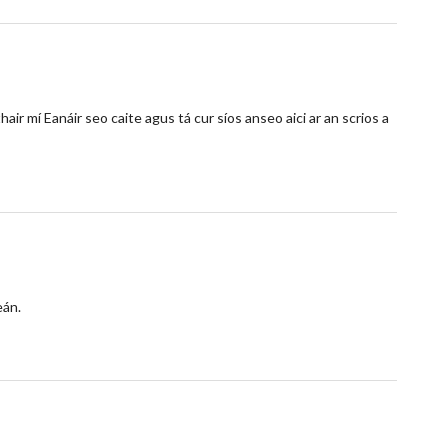
air mí Eanáir seo caite agus tá cur síos anseo aici ar an scrios a
eán.