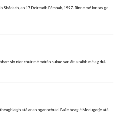
Arab Shádach, an 17 Deireadh Fómhair, 1997. Rinne mé iontas go
 bharr sin níor chuir mé mórán suime san áit a raibh mé ag dul.
 theaghlaigh atá ar an ngannchuid. Baile beag é Medugorje atá