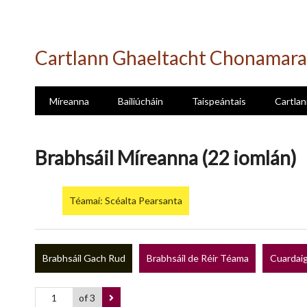
Skip
to
Cartlann Ghaeltacht Chonamara
main
content
Míreanna
Bailiúcháin
Taispeántais
Cartlan
Brabhsáil Míreanna (22 iomlán)
Téamaí: Scéalta Pearsanta
Brabhsáil Gach Rud
Brabhsáil de Réir Téama
Cuardaig
of 3