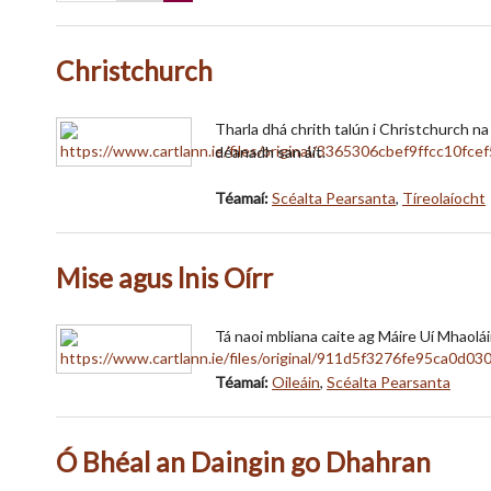
Christchurch
Tharla dhá chrith talún i Christchurch na 
déanadh san áit.
Téamaí:
Scéalta Pearsanta
,
Tíreolaíocht
Mise agus lnis Oírr
Tá naoi mbliana caite ag Máire Uí Mhaoláin
Téamaí:
Oileáin
,
Scéalta Pearsanta
Ó Bhéal an Daingin go Dhahran