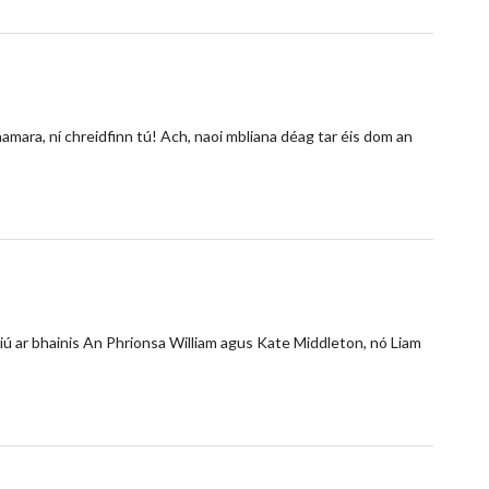
namara, ní chreidfinn tú! Ach, naoi mbliana déag tar éis dom an
ciú ar bhainis An Phrionsa William agus Kate Middleton, nó Liam