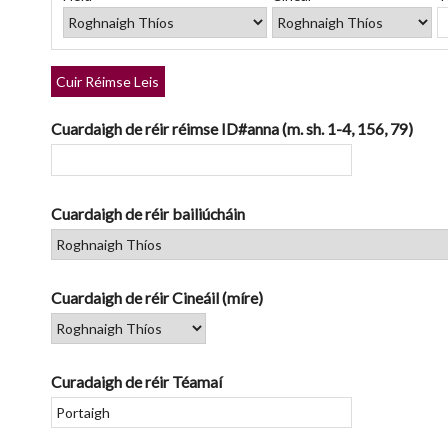
rows
in
"Teorannaigh
ag
Cuir Réimse Leis
úsáid
réimsí
Cuardaigh de réir réimse ID#anna (m. sh. 1-4, 156, 79)
sonracha":
1
Cuardaigh de réir bailiúcháin
Cuardaigh de réir Cineáil (míre)
Curadaigh de réir Téamaí