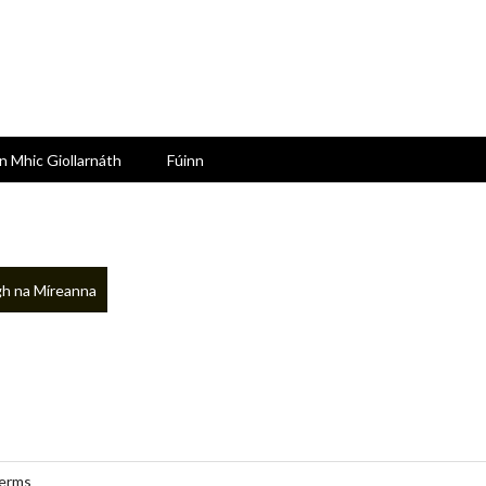
n Mhic Giollarnáth
Fúinn
h na Míreanna
erms