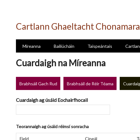
Skip
to
Cartlann Ghaeltacht Chonamara
main
content
Míreanna
Bailiúcháin
Taispeántais
Cartlan
Cuardaigh na Míreanna
Brabhsáil Gach Rud
Brabhsáil de Réir Téama
Cuardaig
Cuardaigh ag úsáid Eochairfhocail
Teorannaigh ag úsáid réimsí sonracha
Number
Réimse
Cineál
Focail
Search
of
Field
Cineál
T
Cuardaigh
Cuardaigh
Chuardaigh
Joiner