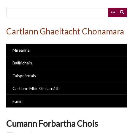
Skip
to
main
content
Cartlann Ghaeltacht Chonamara
Míreanna
Bailiúcháin
Taispeántais
Cartlann Mhic Giollarnáth
Fúinn
Cumann Forbartha Chois