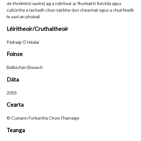
de thréimhsí saoire) ag a ndírítear ar fhorbairtí fisiciúla agus
cultúrtha a rachadh chun tairbhe don cheantair agus a chuirfeadh
le saol an phobail.
Léiritheoir/Cruthaitheoir
Pádraig Ó Héalaí
Foinse
Bailiúchán Biseach
Dáta
2003
Cearta
© Cumann Forbartha Chois Fharraige
Teanga