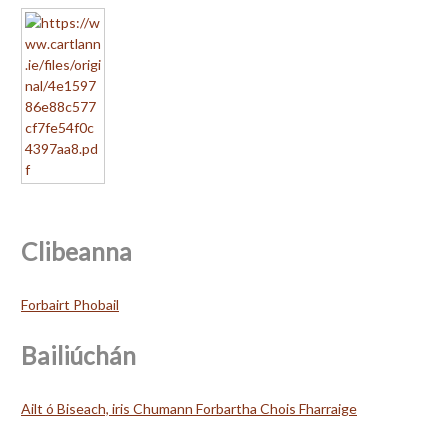
Clibeanna
Forbairt Phobail
Bailiúchán
Ailt ó Biseach, iris Chumann Forbartha Chois Fharraige