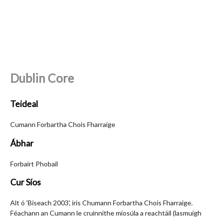
Dublin Core
Teideal
Cumann Forbartha Chois Fharraige
Ábhar
Forbairt Phobail
Cur Síos
Alt ó 'Biseach 2003', iris Chumann Forbartha Chois Fharraige.
Féachann an Cumann le cruinnithe míosúla a reachtáil (lasmuigh