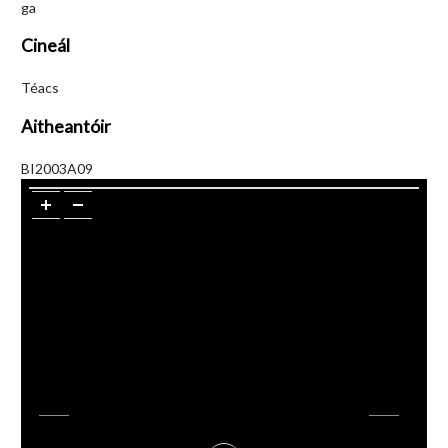
ga
Cineál
Téacs
Aitheantóir
BI2003A09