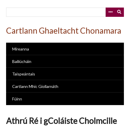
Skip
to
main
content
Cartlann Ghaeltacht Chonamara
Míreanna
Bailiúcháin
Taispeántais
Cartlann Mhic Giollarnáth
Fúinn
Athrú Ré i gColáiste Cholmcille