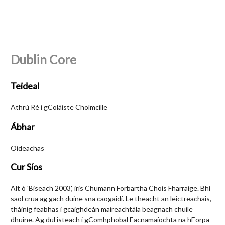
Dublin Core
Teideal
Athrú Ré i gColáiste Cholmcille
Ábhar
Oideachas
Cur Síos
Alt ó 'Biseach 2003', iris Chumann Forbartha Chois Fharraige. Bhí
saol crua ag gach duine sna caogaidí. Le theacht an leictreachais,
tháinig feabhas i gcaighdeán maireachtála beagnach chuile
dhuine. Ag dul isteach i gComhphobal Eacnamaíochta na hEorpa