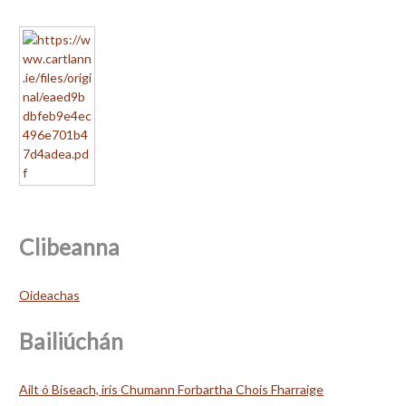
Clibeanna
Oideachas
Bailiúchán
Ailt ó Biseach, iris Chumann Forbartha Chois Fharraige