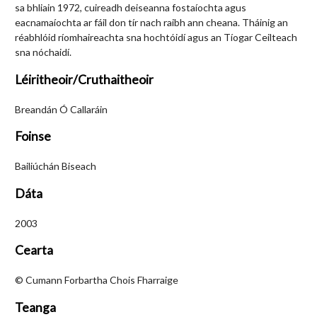
sa bhliain 1972, cuireadh deiseanna fostaíochta agus
eacnamaíochta ar fáil don tír nach raibh ann cheana. Tháinig an
réabhlóid ríomhaireachta sna hochtóidí agus an Tíogar Ceilteach
sna nóchaidí.
Léiritheoir/Cruthaitheoir
Breandán Ó Callaráin
Foinse
Bailiúchán Biseach
Dáta
2003
Cearta
© Cumann Forbartha Chois Fharraige
Teanga