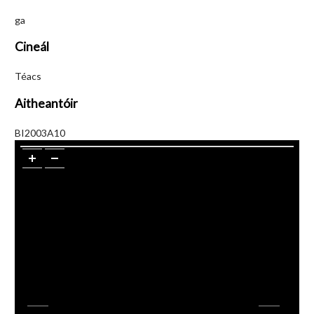
ga
Cineál
Téacs
Aitheantóir
BI2003A10