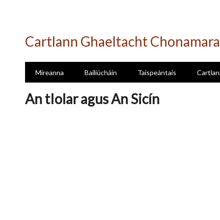
Skip
to
Cartlann Ghaeltacht Chonamara
main
content
Míreanna
Bailiúcháin
Taispeántais
Cartlan
An tIolar agus An Sicín