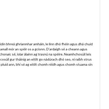
idin bhreá ghrianmhar amháin, le linn dhó fhéin agus dhá chuid
scamall mór an spéir os a gcionn. D’ardaigh sé a cheann agus
honaic sé, iolar álainn ag trasnú na spéire. Neamhchosúil leis
s cosúil gur tháinig an eitilt go nádúrach dhó seo, ní raibh strus
 pluid ann, bhí sé ag eitilt chomh réidh agus chomh stuama sin