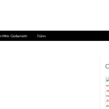
n Mhic Giollarnáth
Fúinn
C