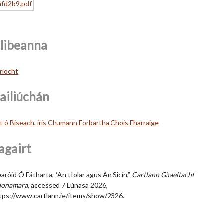
libeanna
tríocht
ailiúchán
lt ó Biseach, iris Chumann Forbartha Chois Fharraige
agairt
aróid Ó Fátharta, “An tIolar agus An Sicín,”
Cartlann Ghaeltacht
honamara
, accessed 7 Lúnasa 2026,
tps://www.cartlann.ie/items/show/2326
.