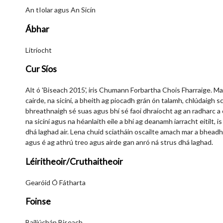
An tIolar agus An Sicín
Ábhar
Litríocht
Cur Síos
Alt ó 'Biseach 2015', iris Chumann Forbartha Chois Fharraige. Ma
cairde, na sicíní, a bheith ag piocadh grán ón talamh, chlúdaigh 
bhreathnaigh sé suas agus bhí sé faoi dhraíocht ag an radharc a c
na sicíní agus na héanlaith eile a bhí ag deanamh iarracht eitilt, i
dhá laghad air. Lena chuid sciatháin oscailte amach mar a bheadh
agus é ag athrú treo agus airde gan anró ná strus dhá laghad.
Léiritheoir/Cruthaitheoir
Gearóid Ó Fátharta
Foinse
Bailiúchán Biseach